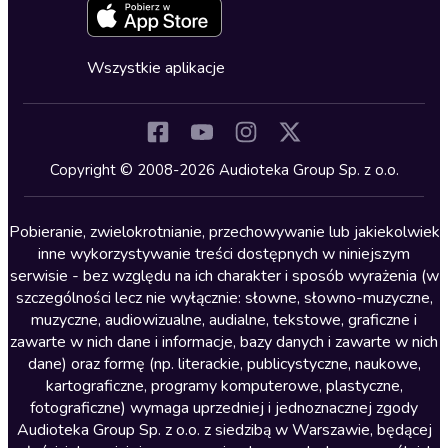
Zapowiedzi
Fantastyka
Cykle audiobooków
Horror
Wszystkie aplikacje
Inne języki
Komedia
Kryminały
Copyright © 2008-2026 Audioteka Group Sp. z o.o.
Lektury szkolne
Literatura anglojęzyczna
Pobieranie, zwielokrotnianie, przechowywanie lub jakiekolwiek
inne wykorzystywanie treści dostępnych w niniejszym
Literatura faktu
serwisie - bez względu na ich charakter i sposób wyrażenia (w
szczególności lecz nie wyłącznie: słowne, słowno-muzyczne,
Literatura obyczajowa
muzyczne, audiowizualne, audialne, tekstowe, graficzne i
Literatura piękna obca
zawarte w nich dane i informacje, bazy danych i zawarte w nich
dane) oraz formę (np. literackie, publicystyczne, naukowe,
Literatura piękna polska
kartograficzne, programy komputerowe, plastyczne,
Nagrania relaksacyjne
fotograficzne) wymaga uprzedniej i jednoznacznej zgody
Audioteka Group Sp. z o.o. z siedzibą w Warszawie, będącej
Nauka języków