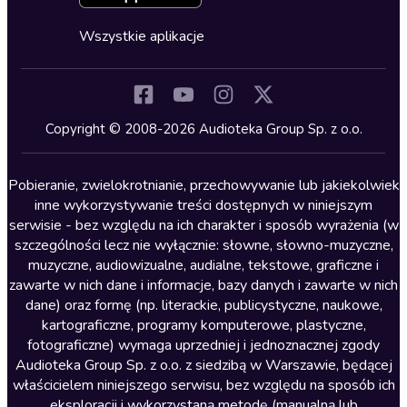
Fantastyka
Cykle audiobooków
Horror
Wszystkie aplikacje
Inne języki
Komedia
Kryminały
Copyright © 2008-2026 Audioteka Group Sp. z o.o.
Lektury szkolne
Literatura anglojęzyczna
Pobieranie, zwielokrotnianie, przechowywanie lub jakiekolwiek
inne wykorzystywanie treści dostępnych w niniejszym
Literatura faktu
serwisie - bez względu na ich charakter i sposób wyrażenia (w
szczególności lecz nie wyłącznie: słowne, słowno-muzyczne,
Literatura obyczajowa
muzyczne, audiowizualne, audialne, tekstowe, graficzne i
Literatura piękna obca
zawarte w nich dane i informacje, bazy danych i zawarte w nich
dane) oraz formę (np. literackie, publicystyczne, naukowe,
Literatura piękna polska
kartograficzne, programy komputerowe, plastyczne,
Nagrania relaksacyjne
fotograficzne) wymaga uprzedniej i jednoznacznej zgody
Audioteka Group Sp. z o.o. z siedzibą w Warszawie, będącej
Nauka języków
właścicielem niniejszego serwisu, bez względu na sposób ich
Nauki humanistyczne
eksploracji i wykorzystaną metodę (manualną lub