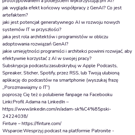
prototypowaniem a podejściem wykorzystującym AI?
jak wygląda efekt końcowy współpracy z GenAI? Co jest
artefaktem?
jaki jest potencjał generatywnego AI w rozwoju nowych
systemów IT w przyszłości?
jaka jest rola architektów i programistów w obliczu
adoptowania rozwiązań GenAI?
jakie umiejętności programiści i architekci powinni rozwijać, aby
efektywnie korzystać z AI w swojej pracy?
Subskrypcja podcastu:zasubskrybuj w Apple Podcasts,
Spreaker, Sticher, Spotify, przez RSS, lub Twoją ulubioną
aplikację do podcastów na smartphonie (wyszukaj frazę
„Porozmawiajmy o IT”)
poproszę Cię też o polubienie fanpage na Facebooku
Linki:Profil Adama na LinkedIn –
https://www.linkedin.com/in/adam-sk%C4%85pski-
24224038/
Finture – https://finture.com/
Wsparcie:Wesprzyj podcast na platformie Patronite -