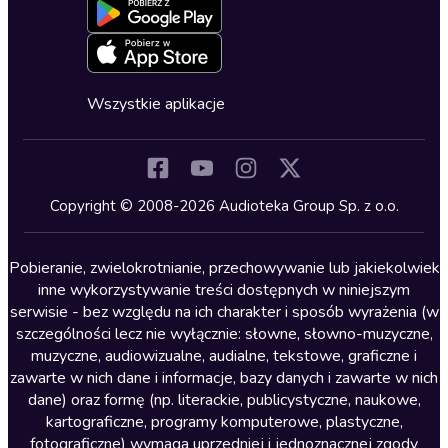
Blog
Oferta dla firm i bibliotek
Deklaracja dostępności
Erotyczne
Zapowiedzi
Fantastyka
Cykle audiobooków
Horror
Wszystkie aplikacje
Inne języki
Komedia
Kryminały
Copyright © 2008-2026 Audioteka Group Sp. z o.o.
Lektury szkolne
Literatura anglojęzyczna
Pobieranie, zwielokrotnianie, przechowywanie lub jakiekolwiek
inne wykorzystywanie treści dostępnych w niniejszym
Literatura faktu
serwisie - bez względu na ich charakter i sposób wyrażenia (w
szczególności lecz nie wyłącznie: słowne, słowno-muzyczne,
Literatura obyczajowa
muzyczne, audiowizualne, audialne, tekstowe, graficzne i
Literatura piękna obca
zawarte w nich dane i informacje, bazy danych i zawarte w nich
dane) oraz formę (np. literackie, publicystyczne, naukowe,
Literatura piękna polska
kartograficzne, programy komputerowe, plastyczne,
Nagrania relaksacyjne
fotograficzne) wymaga uprzedniej i jednoznacznej zgody