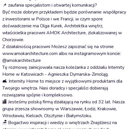
📌 zaufania specjalistom i otwartej komunikacji?
Być może dobrym przykładem będzie porównanie współpracy
z inwestorami w Polsce i we Francji, w czym spore
doświadczenie ma Olga Kurek, Architektka wnętrz,
właścicielka pracowni AMOK Architecture, zlokalizowanej w
Chorzowie.
Z działalnością pracowni Możesz zapoznać się na stronie
www.amokarchitecture.com albo na instagramowym koncie:
@amokarchitecture
Tę rozmowę zainicjowała nasza koleżanka z oddziału Internity
Home w Katowicach - Agnieszka Dymarska-Zimoląg.
🛋️ Internity Home to miejsce z wyjątkowymi produktami dla
Twojego wnętrza. Nasi doradcy i specjaliści dobierają
rozwiązania spójnie i kompleksowo.
🏬 Jesteśmy polską firmą działającą na rynku od 32 lat. Nasza
grupa zrzesza showroomy w Warszawie, Łodzi, Krakowie,
Wrocławiu, Kielcach, Olsztynie i Białymstoku.
🪑 Bogactwo inspiracji i wiedzy o wnętrzach Znajdziesz na