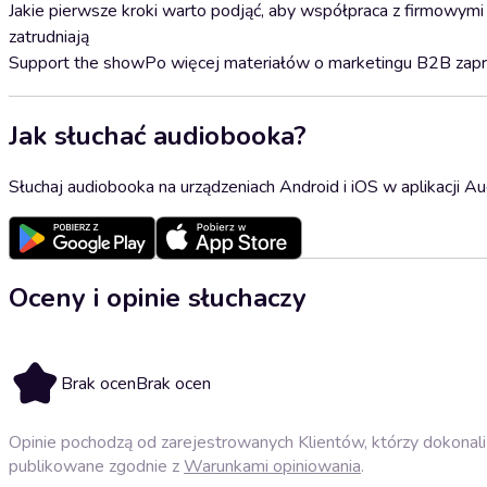
Jakie pierwsze kroki warto podjąć, aby współpraca z firmowymi 
zatrudniają
Support the showPo więcej materiałów o marketingu B2B zapra
Jak słuchać audiobooka?
Słuchaj audiobooka na urządzeniach Android i iOS w aplikacji Au
Oceny i opinie słuchaczy
Brak ocen
Brak ocen
Opinie pochodzą od zarejestrowanych Klientów, którzy dokonali 
publikowane zgodnie z
Warunkami opiniowania
.