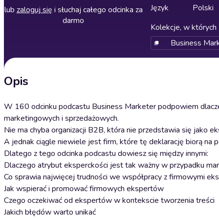
Język
Polski
lub
zaloguj się
i słuchaj całego odcinka za
darmo
Kolekcje, w których 
Business Mark
Opis
W 160 odcinku podcastu Business Marketer podpowiem dlaczeg
marketingowych i sprzedażowych.
Nie ma chyba organizacji B2B, która nie przedstawia się jako ek
A jednak ciągle niewiele jest firm, które tę deklarację biorą n
Dlatego z tego odcinka podcastu dowiesz się między innymi:
Dlaczego atrybut eksperckości jest tak ważny w przypadku m
Co sprawia najwięcej trudności we współpracy z firmowymi ek
Jak wspierać i promować firmowych ekspertów
Czego oczekiwać od ekspertów w kontekscie tworzenia treści
Jakich błędów warto unikać