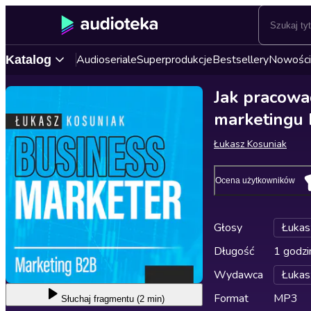
Audioseriale
Superprodukcje
Bestsellery
Nowości
Katalog
Jak pracowa
marketingu
Łukasz Kosuniak
Ocena użytkowników
Głosy
Łukas
Długość
1 godzi
Wydawca
Łukas
Format
MP3
Słuchaj
fragmentu (2 min)