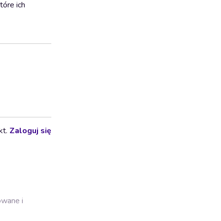
tóre ich
kt.
Zaloguj się
owane i