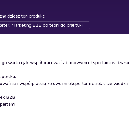
znajdziesz ten produkt
:
eter. Marketing B2B od teorii do praktyki
o warto i jak współpracować z firmowymi ekspertami w działa
spercka.
a poważnie i współpracują ze swoimi ekspertami dzieląc się wiedzą
arek B2B
spertami