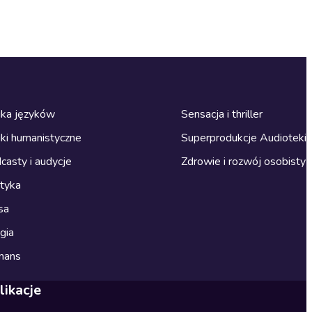
ka języków
Sensacja i thriller
ki humanistyczne
Superprodukcje Audioteki
casty i audycje
Zdrowie i rozwój osobisty
ityka
sa
gia
mans
likacje