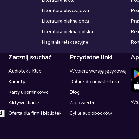
Literatura obyczajowa
Pol
Literatura piękna obca
Pra
Literatura piękna polska
Reli
Nagrania relaksacyjne
Ro
Zacznij słuchać
Przydatne linki
Ap
Audioteka Klub
Wybierz wersję językową
Karnety
Dołącz do newslettera
Karty upominkowe
Blog
Wsz
Aktywuj kartę
Zapowiedzi
Oferta dla firm i bibliotek
Cykle audiobooków
i