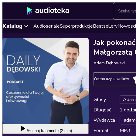
Audioseriale
Superprodukcje
Bestsellery
Nowości
Katalog
Jak pokonać
Małgorzatą 
Adam Dębowski
Ocena użytkowników
Głosy
Adam
Długość
1 godzi
Wydawca
adam
Format
MP3
Słuchaj
fragmentu (2 min)