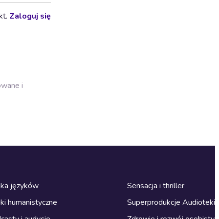
kt.
Zaloguj się
owane i
ka języków
Sensacja i thriller
ki humanistyczne
Superprodukcje Audioteki
casty i audycje
Zdrowie i rozwój osobisty