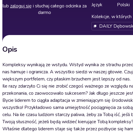
Język
Polski
lub
zaloguj się
i słuchaj całego odcinka za
darmo
Kolekcje, w których 
DAILY Dębowsk
Opis
Kompleksy wynikają ze wstydu. Wstyd wynika ze strachu przed 
nas hamuje i ogranicza. A wszystko siedzi w naszej głowie. Czuj
większym portfelem, czy płaskim brzuchem jest lepszy od nas.
Ile razy zdarzyło Ci się nie zrobić czegoś ważnego ze względu 
przekonania, co zaowocowało sukcesem? Jak długo jeszcze jeste
Bycie liderem to ciągła adaptacja w zmieniającym się środowis
wszystko! Przykładowo sama umiejętność pociągnięcia za sobą lud
celu. Na ile czasu ludziom starczy paliwa, żeby za Tobą iść, jeś
Twoją słuszność, jeżeli będą widzieć kierujące Tobą kompleksy
Właśnie dlatego liderem staje się także przez pozbycie się hamu