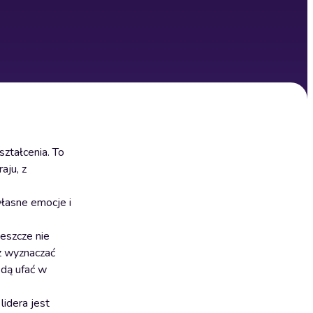
ztałcenia. To
aju, z
własne emocje i
eszcze nie
sz wyznaczać
ędą ufać w
lidera jest