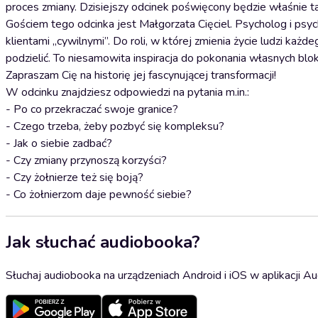
proces zmiany. Dzisiejszy odcinek poświęcony będzie właśnie tak
Gościem tego odcinka jest Małgorzata Cięciel. Psycholog i psy
klientami „cywilnymi”. Do roli, w której zmienia życie ludzi każ
podzielić. To niesamowita inspiracja do pokonania własnych blo
Zapraszam Cię na historię jej fascynującej transformacji!
W odcinku znajdziesz odpowiedzi na pytania m.in.:
- Po co przekraczać swoje granice?
- Czego trzeba, żeby pozbyć się kompleksu?
- Jak o siebie zadbać?
- Czy zmiany przynoszą korzyści?
- Czy żołnierze też się boją?
- Co żołnierzom daje pewność siebie?
Jak słuchać audiobooka?
Słuchaj audiobooka na urządzeniach Android i iOS w aplikacji Au