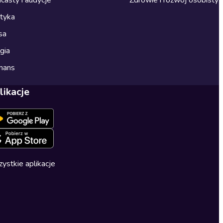
ityka
sa
gia
mans
likacje
ystkie aplikacje