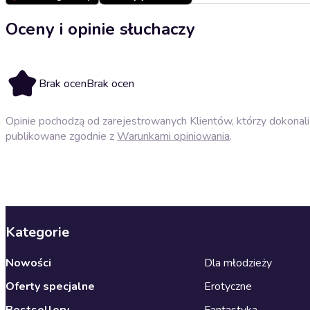
Oceny i opinie słuchaczy
Brak ocen
Brak ocen
Opinie pochodzą od zarejestrowanych Klientów, którzy dokonali 
publikowane zgodnie z
Warunkami opiniowania
.
Kategorie
Nowości
Dla młodzieży
Oferty specjalne
Erotyczne
Bestsellery
Fantastyka