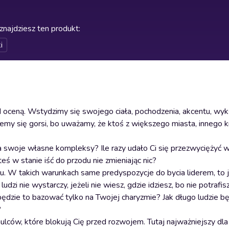
znajdziesz ten produkt
:
i
oceną. Wstydzimy się swojego ciała, pochodzenia, akcentu, wyks
emy się gorsi, bo uważamy, że ktoś z większego miasta, innego kr
na swoje własne kompleksy? Ile razy udało Ci się przezwyciężyć 
ś w stanie iść do przodu nie zmieniając nic?
ku. W takich warunkach same predyspozycje do bycia liderem, to j
zi nie wystarczy, jeżeli nie wiesz, gdzie idziesz, bo nie potrafi
li będzie to bazować tylko na Twojej charyzmie? Jak długo ludzie b
?
lców, które blokują Cię przed rozwojem. Tutaj najważniejszy dla 