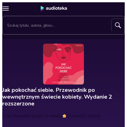
Jak pokochać siebie. Przewodnik po
wewnętrznym świecie kobiety. Wydanie 2
rozszerzone
Czas trwania
9 godzin 4 minuty
Ocena
5
(3 oceny)