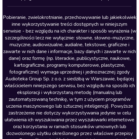
Lektury szkolne
Literatura anglojęzyczna
Pobieranie, zwielokrotnianie, przechowywanie lub jakiekolwiek
inne wykorzystywanie treści dostępnych w niniejszym
Literatura faktu
serwisie - bez względu na ich charakter i sposób wyrażenia (w
szczególności lecz nie wyłącznie: słowne, słowno-muzyczne,
Literatura obyczajowa
muzyczne, audiowizualne, audialne, tekstowe, graficzne i
Literatura piękna obca
zawarte w nich dane i informacje, bazy danych i zawarte w nich
dane) oraz formę (np. literackie, publicystyczne, naukowe,
Literatura piękna polska
kartograficzne, programy komputerowe, plastyczne,
Nagrania relaksacyjne
fotograficzne) wymaga uprzedniej i jednoznacznej zgody
Audioteka Group Sp. z o.o. z siedzibą w Warszawie, będącej
Nauka języków
właścicielem niniejszego serwisu, bez względu na sposób ich
Nauki humanistyczne
eksploracji i wykorzystaną metodę (manualną lub
zautomatyzowaną technikę, w tym z użyciem programów
Podcasty i audycje
uczenia maszynowego lub sztucznej inteligencji). Powyższe
Polityka
zastrzeżenie nie dotyczy wykorzystywania jedynie w celu
ułatwienia ich wyszukiwania przez wyszukiwarki internetowe
Prasa
oraz korzystania w ramach stosunków umownych lub
Religia
dozwolonego użytku określonego przez właściwe przepisy