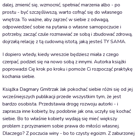
dalej, zmienić się, wzmocnić, spełniać marzenia albo - po
prostu - być szczęśliwszą, warto cofnąć się do własnego
wnętrza. To ważne, aby zajrzeć w siebie z odwagą,
odpowiedzieć sobie na pytania o własne samopoczucie i
potrzeby, zacząć czule rozmawiać ze sobą i zbudować zdrową,
dojrzałą relację z tą cudowną istotą, jaką jesteś TY SAMA.
I dopiero wtedy, kiedy wreszcie będziesz miała z czego
czerpać, podziel się na nowo sobą z innymi. Autorka książki
poprowadzi Cię krok po kroku i pomoże Ci rozpocząć praktykę
kochania siebie.
Książka Dagmary Gmitrzak Jak pokochać siebie różni się od jej
wcześniejszych publikacji przede wszystkim tym, że jest
bardzo osobista. Przedstawia drogę rozwoju autorki - i
zaprasza inne kobiety, by, podobnie jak ona, uczyły się kochać
siebie. Bo to właśnie kobiety wydają się mieć większy
problem z przyznaniem sobie prawa do miłości własnej.
Dlaczego? Z poczucia winy - bo to czysty egoizm. Z zaburzonej