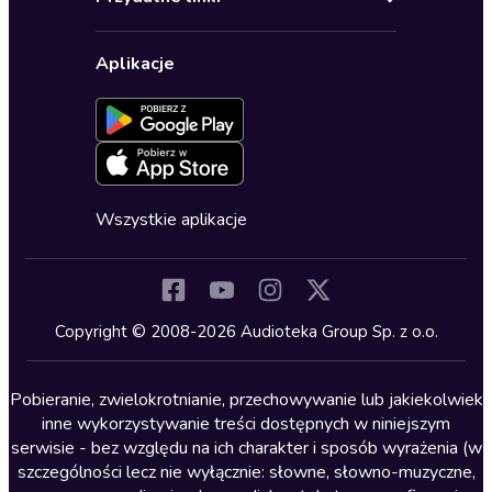
Karnety
Polityka prywatności
Biznes, marketing, ekonomia
Wybierz wersję językową
Karty upominkowe
Ustawienia prywatności
Dla dzieci
Aplikacje
Dołącz do newslettera
Aktywuj kartę
Formularz zgłaszania nielegalnych treści
Dla młodzieży
Blog
Oferta dla firm i bibliotek
Deklaracja dostępności
Erotyczne
Zapowiedzi
Fantastyka
Cykle audiobooków
Horror
Wszystkie aplikacje
Inne języki
Komedia
Kryminały
Copyright © 2008-2026 Audioteka Group Sp. z o.o.
Lektury szkolne
Literatura anglojęzyczna
Pobieranie, zwielokrotnianie, przechowywanie lub jakiekolwiek
inne wykorzystywanie treści dostępnych w niniejszym
Literatura faktu
serwisie - bez względu na ich charakter i sposób wyrażenia (w
szczególności lecz nie wyłącznie: słowne, słowno-muzyczne,
Literatura obyczajowa