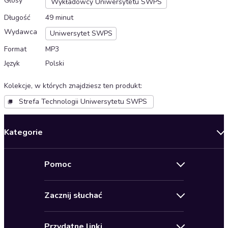
Głosy
Wykładowcy Uniwersytetu SWPS
Długość
49 minut
Wydawca
Uniwersytet SWPS
Format
MP3
Język
Polski
Kolekcje, w których znajdziesz ten produkt
:
Strefa Technologii Uniwersytetu SWPS
Kategorie
Nowości
Pomoc
Oferty specjalne
Kontakt
Bestsellery
Zacznij słuchać
Pomoc
Audioseriale
Audioteka Klub
Regulamin
Biografie
Przydatne linki