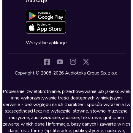
Dla dzieci
Aplikacje
Dołącz do newslettera
Aktywuj kartę
Formularz zgłaszania nielegalnych treści
Dla młodzieży
Blog
Oferta dla firm i bibliotek
Deklaracja dostępności
Erotyczne
Zapowiedzi
Fantastyka
Cykle audiobooków
Horror
Wszystkie aplikacje
Inne języki
Komedia
Kryminały
Copyright © 2008-2026 Audioteka Group Sp. z o.o.
Lektury szkolne
Literatura anglojęzyczna
Pobieranie, zwielokrotnianie, przechowywanie lub jakiekolwiek
inne wykorzystywanie treści dostępnych w niniejszym
Literatura faktu
serwisie - bez względu na ich charakter i sposób wyrażenia (w
szczególności lecz nie wyłącznie: słowne, słowno-muzyczne,
Literatura obyczajowa
muzyczne, audiowizualne, audialne, tekstowe, graficzne i
Literatura piękna obca
zawarte w nich dane i informacje, bazy danych i zawarte w nich
dane) oraz formę (np. literackie, publicystyczne, naukowe,
Literatura piękna polska