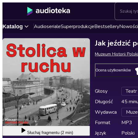
Audioseriale
Superprodukcje
Bestsellery
Nowości
Katalog
Jak jeździć
Muzeum Historii Polsk
Ocena użytkowników
Głosy
Teatr
Długość
45 min
Wydawca
Muzeu
Format
MP3
Język
Polski
Słuchaj
fragmentu (2 min)