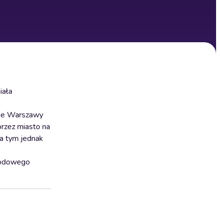
iała
wie Warszawy
przez miasto na
a tym jednak
arodowego