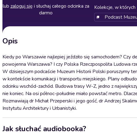
lub
zaloguj się
i słuchaj całego odcinka za
Kolekcje, w których 
darmo
Podcast Muzeum
Opis
Kiedy po Warszawie najlepiej jeździło się samochodem? Czy de
powojenna Warszawa? I czy Polska Rzeczpospolita Ludowa rzecz
W dzisiejszym podcaście Muzeum Historii Polski poruszymy 
w kontekście komunikacji i transportu miejskiego. Plany odbud
odcinku wschód-zachód. Budowa trasy W-Z, jedno z największy
nie koniec. Na osi północ-południe miało powstać metro. Dlac
Rozmawiają dr Michał Przeperski i jego gość, dr Andrzej Skali
Instytutu Architektury i Urbanistyki.
Jak słuchać audiobooka?