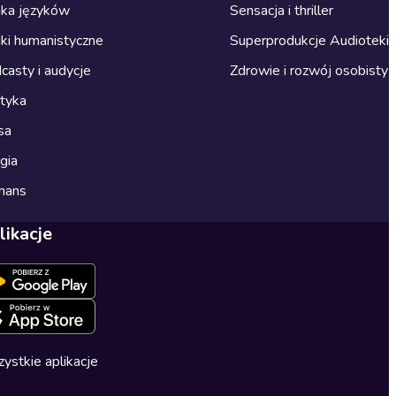
ka języków
Sensacja i thriller
ki humanistyczne
Superprodukcje Audioteki
casty i audycje
Zdrowie i rozwój osobisty
ityka
sa
gia
mans
likacje
ystkie aplikacje