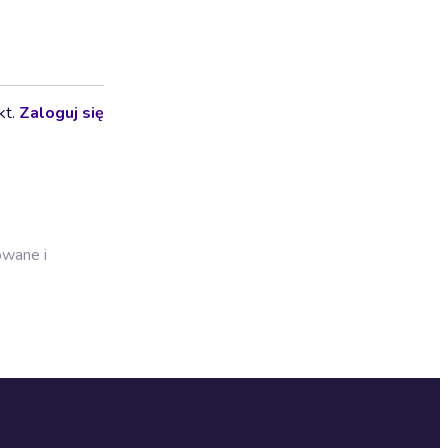
kt.
Zaloguj się
owane i