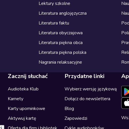
Lektury szkolne
Nau
Literatura anglojęzyczna
Nau
Literatura faktu
Pod
Literatura obyczajowa
Pol
Literatura piękna obca
Pra
Literatura piękna polska
Reli
Nagrania relaksacyjne
Ro
Zacznij słuchać
Przydatne linki
Ap
Audioteka Klub
Wybierz wersję językową
Karnety
Dołącz do newslettera
Karty upominkowe
Blog
Wsz
Aktywuj kartę
Zapowiedzi
Oferta dla firm i bibliotek
Cykle audiobooków
i