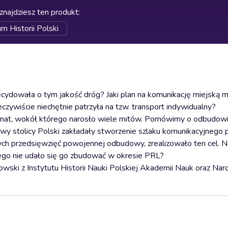
znajdziesz ten produkt
:
 Historii Polski
cydowała o tym jakość dróg? Jaki plan na komunikację miejską m
ywiście niechętnie patrzyła na tzw. transport indywidualny?
temat, wokół którego narosło wiele mitów. Pomówimy o odbudo
owy stolicy Polski zakładały stworzenie szlaku komunikacyjnego 
ch przedsięwzięć powojennej odbudowy, zrealizowało ten cel. N
zego nie udało się go zbudować w okresie PRL?
mowski z Instytutu Historii Nauki Polskiej Akademii Nauk oraz N