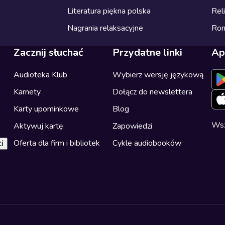
Literatura piękna polska
Reli
Nagrania relaksacyjne
Ro
Zacznij słuchać
Przydatne linki
Ap
Audioteka Klub
Wybierz wersję językową
Karnety
Dołącz do newslettera
Karty upominkowe
Blog
Wsz
Aktywuj kartę
Zapowiedzi
Oferta dla firm i bibliotek
Cykle audiobooków
i