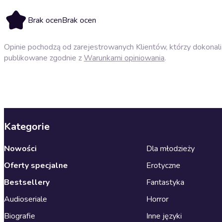
Brak ocen
Brak ocen
Opinie pochodzą od zarejestrowanych Klientów, którzy dokonali 
publikowane zgodnie z
Warunkami opiniowania
.
Kategorie
Nowości
Dla młodzieży
Oferty specjalne
Erotyczne
Bestsellery
Fantastyka
Audioseriale
Horror
Biografie
Inne języki