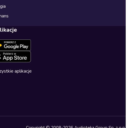
gia
mans
likacje
ystkie aplikacje
Copyright © 2008-2026 Audioteka Group Sp. z o.o.