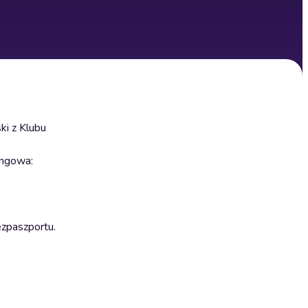
ki z Klubu
ingowa:
⁠⁠⁠⁠⁠⁠⁠⁠⁠⁠⁠⁠⁠⁠⁠⁠⁠⁠⁠⁠⁠⁠⁠.