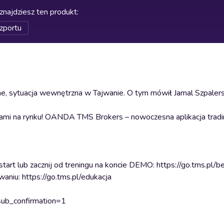
znajdziesz ten produkt
:
zportu
e, sytuacja wewnętrzna w Tajwanie. O tym mówił Jamal Szpalers
niami na rynku! OANDA TMS Brokers – nowoczesna aplikacja trad
⁠⁠⁠⁠⁠⁠⁠⁠⁠⁠⁠⁠⁠⁠⁠⁠⁠⁠⁠⁠⁠⁠⁠⁠⁠⁠⁠⁠⁠⁠⁠⁠⁠⁠⁠⁠⁠⁠⁠⁠⁠⁠⁠⁠⁠⁠⁠⁠⁠⁠⁠https://go.tms.pl/bezpaszportu⁠⁠⁠⁠⁠⁠⁠⁠⁠⁠⁠⁠⁠⁠⁠⁠⁠⁠⁠⁠⁠⁠⁠⁠⁠⁠⁠⁠⁠⁠⁠⁠⁠⁠⁠⁠⁠⁠⁠⁠⁠⁠⁠⁠⁠⁠⁠⁠⁠⁠⁠
/edukacja⁠⁠⁠⁠⁠⁠⁠⁠⁠⁠⁠⁠⁠⁠⁠⁠⁠⁠⁠⁠⁠⁠⁠⁠⁠⁠⁠⁠⁠⁠⁠⁠⁠⁠⁠⁠⁠⁠⁠⁠⁠⁠⁠⁠⁠⁠⁠⁠⁠⁠⁠⁠⁠⁠⁠⁠⁠⁠⁠⁠⁠⁠⁠⁠⁠⁠⁠⁠⁠⁠⁠⁠⁠
ub_confirmation=1