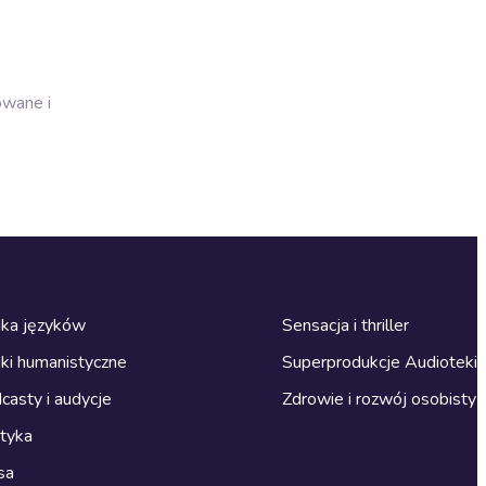
owane i
ka języków
Sensacja i thriller
ki humanistyczne
Superprodukcje Audioteki
casty i audycje
Zdrowie i rozwój osobisty
ityka
sa