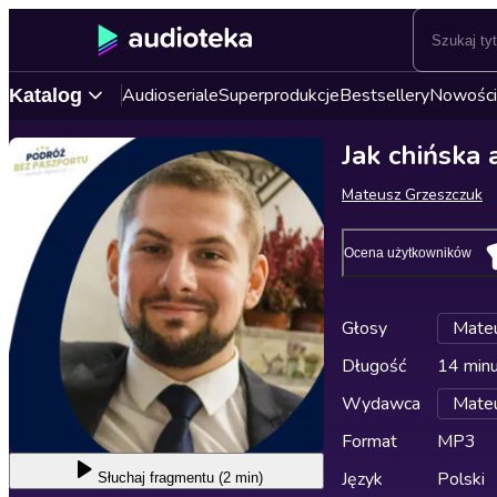
Audioseriale
Superprodukcje
Bestsellery
Nowości
Katalog
Jak chińska 
Mateusz Grzeszczuk
Ocena użytkowników
Głosy
Mateu
Długość
14 min
Wydawca
Mateu
Format
MP3
Język
Polski
Słuchaj
fragmentu (2 min)