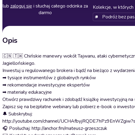
lub
zaloguj się
i słuchaj całego odcinka za
Kolekcje, w których 
darmo
Podróż bez pas
Opis
🇨🇳 🇹🇼 Chińskie manewry wokół Tajwanu, ataki cybernetyczn
Jagiellońskiego.
Inwestuj u regulowanego brokera i bądź na bieżąco z wydarze
➡ tysiące instrumentów z globalnych rynków
➡ rekomendacje inwestycyjne ekspertów
➡ materiały edukacyjne
Otwórz prawdziwy rachunek i zdobądź książkę inwestycyjną na start lub zacznij od treningu na koncie DEMO: ⁠⁠⁠⁠⁠⁠⁠⁠⁠⁠⁠⁠⁠⁠⁠⁠⁠⁠⁠⁠⁠⁠⁠
Zapisz się na bezpłatne webinary lub pobierz e-book o inwestowaniu: ⁠⁠⁠⁠⁠⁠⁠⁠⁠⁠⁠⁠⁠⁠⁠⁠⁠⁠⁠⁠⁠⁠⁠⁠⁠⁠⁠⁠⁠⁠⁠⁠⁠⁠⁠⁠⁠⁠⁠⁠⁠⁠⁠⁠⁠⁠⁠⁠⁠⁠⁠⁠⁠⁠⁠⁠⁠⁠⁠⁠⁠⁠⁠⁠⁠⁠⁠⁠⁠⁠⁠⁠⁠⁠https://go.tms.pl
🔔 Subskrybuj:
http://youtube.com/channel/UCHAfbyjRQDE7hPz9EnWZgiw?s
🎧 Posłuchaj: http://anchor.fm/mateusz-grzeszczuk