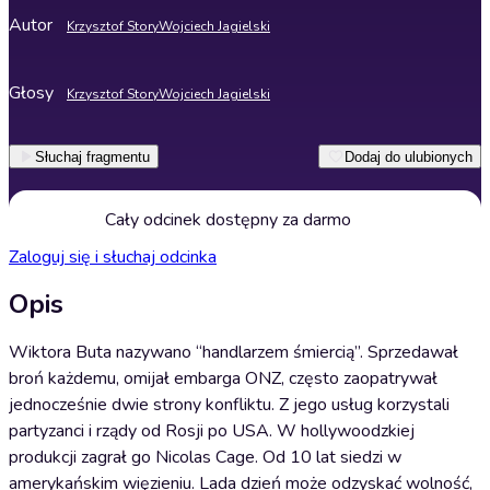
Autor
Krzysztof Story
Wojciech Jagielski
Głosy
Krzysztof Story
Wojciech Jagielski
Słuchaj fragmentu
Dodaj do ulubionych
Cały odcinek dostępny za darmo
Zaloguj się i słuchaj odcinka
Opis
Wiktora Buta nazywano “handlarzem śmiercią”. Sprzedawał
broń każdemu, omijał embarga ONZ, często zaopatrywał
jednocześnie dwie strony konfliktu. Z jego usług korzystali
partyzanci i rządy od Rosji po USA. W hollywoodzkiej
produkcji zagrał go Nicolas Cage. Od 10 lat siedzi w
amerykańskim więzieniu. Lada dzień może odzyskać wolność,