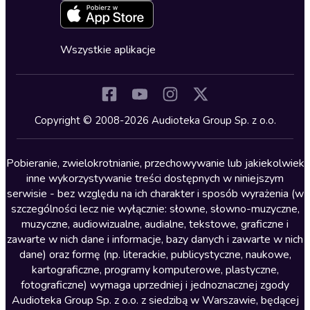
Zapowiedzi
Fantastyka
Cykle audiobooków
Horror
Wszystkie aplikacje
Inne języki
Komedia
Kryminały
Copyright © 2008-2026 Audioteka Group Sp. z o.o.
Lektury szkolne
Literatura anglojęzyczna
Pobieranie, zwielokrotnianie, przechowywanie lub jakiekolwiek
inne wykorzystywanie treści dostępnych w niniejszym
Literatura faktu
serwisie - bez względu na ich charakter i sposób wyrażenia (w
szczególności lecz nie wyłącznie: słowne, słowno-muzyczne,
Literatura obyczajowa
muzyczne, audiowizualne, audialne, tekstowe, graficzne i
Literatura piękna obca
zawarte w nich dane i informacje, bazy danych i zawarte w nich
dane) oraz formę (np. literackie, publicystyczne, naukowe,
Literatura piękna polska
kartograficzne, programy komputerowe, plastyczne,
Nagrania relaksacyjne
fotograficzne) wymaga uprzedniej i jednoznacznej zgody
Audioteka Group Sp. z o.o. z siedzibą w Warszawie, będącej
Nauka języków