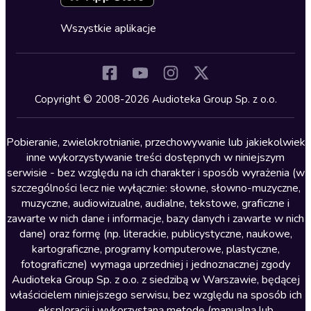
Fantastyka
Cykle audiobooków
Horror
Wszystkie aplikacje
Inne języki
Komedia
Kryminały
Copyright © 2008-2026 Audioteka Group Sp. z o.o.
Lektury szkolne
Literatura anglojęzyczna
Pobieranie, zwielokrotnianie, przechowywanie lub jakiekolwiek
inne wykorzystywanie treści dostępnych w niniejszym
Literatura faktu
serwisie - bez względu na ich charakter i sposób wyrażenia (w
szczególności lecz nie wyłącznie: słowne, słowno-muzyczne,
Literatura obyczajowa
muzyczne, audiowizualne, audialne, tekstowe, graficzne i
Literatura piękna obca
zawarte w nich dane i informacje, bazy danych i zawarte w nich
dane) oraz formę (np. literackie, publicystyczne, naukowe,
Literatura piękna polska
kartograficzne, programy komputerowe, plastyczne,
Nagrania relaksacyjne
fotograficzne) wymaga uprzedniej i jednoznacznej zgody
Audioteka Group Sp. z o.o. z siedzibą w Warszawie, będącej
Nauka języków
właścicielem niniejszego serwisu, bez względu na sposób ich
Nauki humanistyczne
eksploracji i wykorzystaną metodę (manualną lub