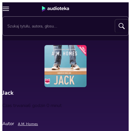
Jack
Czas trwania
6 godzin 0 minut
Autor
A.M. Homes