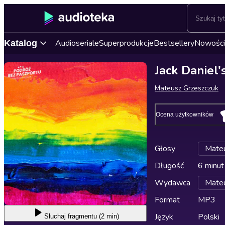
Audioseriale
Superprodukcje
Bestsellery
Nowości
Katalog
Jack Daniel
Mateusz Grzeszczuk
Ocena użytkowników
Głosy
Mateu
Długość
6 minut
Wydawca
Mateu
Format
MP3
Język
Polski
Słuchaj
fragmentu (2 min)