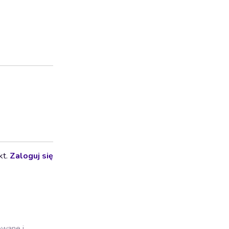
kt.
Zaloguj się
owane i