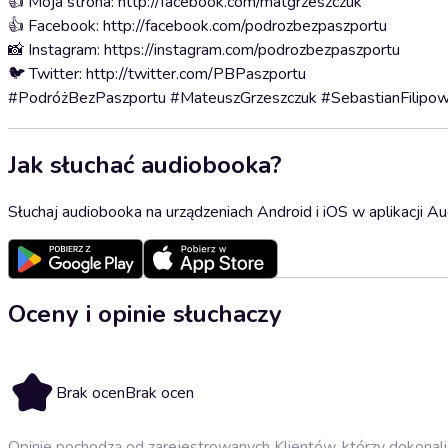
👍 Moja strona: http://facebook.com/matgrzeszczuk
👍 Facebook: http://facebook.com/podrozbezpaszportu
📸 Instagram: https://instagram.com/podrozbezpaszportu
🐦 Twitter: http://twitter.com/PBPaszportu
#PodróżBezPaszportu #MateuszGrzeszczuk #SebastianFilipowi
Jak słuchać audiobooka?
Słuchaj audiobooka na urządzeniach Android i iOS w aplikacji Au
Oceny i opinie słuchaczy
Brak ocen
Brak ocen
Opinie pochodzą od zarejestrowanych Klientów, którzy dokonali 