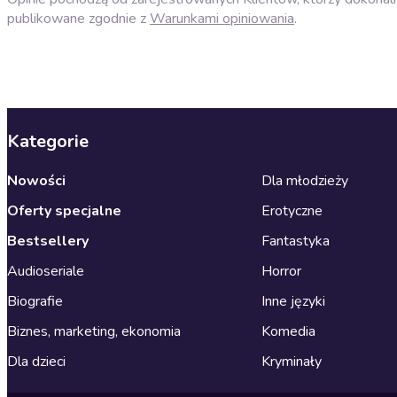
publikowane zgodnie z
Warunkami opiniowania
.
Kategorie
Nowości
Dla młodzieży
Oferty specjalne
Erotyczne
Bestsellery
Fantastyka
Audioseriale
Horror
Biografie
Inne języki
Biznes, marketing, ekonomia
Komedia
Dla dzieci
Kryminały