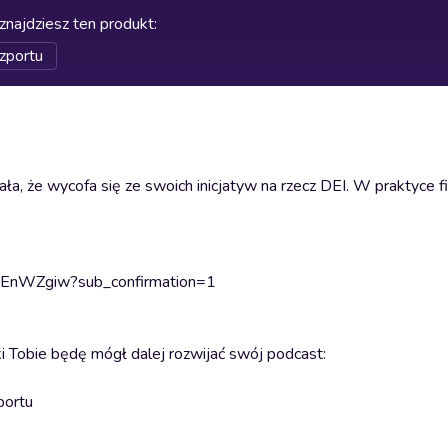
znajdziesz ten produkt
:
zportu
ła, że wycofa się ze swoich inicjatyw na rzecz DEI. W praktyce f
z9EnWZgiw?sub_confirmation=1
i Tobie będę mógł dalej rozwijać swój podcast:
portu