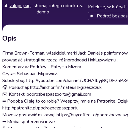
lub
zaloguj się
i słuchaj całego odcinka za
Kolekcje, w których 
darmo
Podróż bez pas
Opis
Firma Brown-Forman, właściciel marki Jack Daniel's poinformowa
prowadzić strategii na rzecz "różnorodności i inkluzywizmu".
Komentarz w Podróży - Patrycja Mizera.
Czytał: Sebastian Filipowicz.
Subskrybuj: http://youtube.com/channel/UCHAfbyjRQDE7hP
🎧 Posłuchaj: http://anchor.fm/mateusz-grzeszczuk
✉️ Kontakt: podrozbezpaszportu@gmail.com
➡ Podoba Ci się to co robię? Wesprzyj mnie na Patronite. Dzięk
http://patronite.pl/podrozbezpaszportu
Możesz postawić mi kawę! https://buycoffee.to/podrozbezpasz
➡ Media społecznościowe