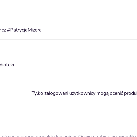
cz #PatrycjaMizera
dioteki
Tylko zalogowani użytkownicy mogą ocenić produ
zakupu naszego produktu lub usługi. Opinie są zbierane, weryfik