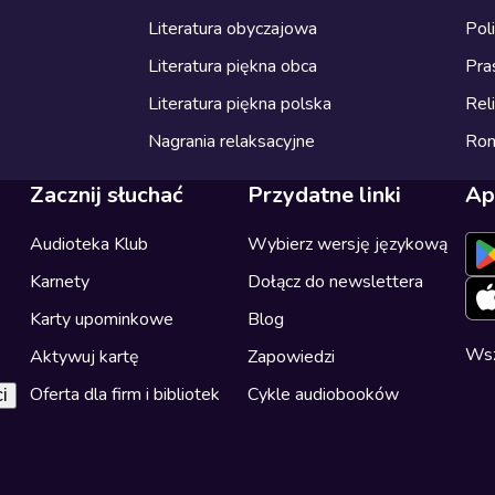
Literatura obyczajowa
Pol
Literatura piękna obca
Pra
Literatura piękna polska
Reli
Nagrania relaksacyjne
Ro
Zacznij słuchać
Przydatne linki
Ap
Audioteka Klub
Wybierz wersję językową
Karnety
Dołącz do newslettera
Karty upominkowe
Blog
Wsz
Aktywuj kartę
Zapowiedzi
Oferta dla firm i bibliotek
Cykle audiobooków
i