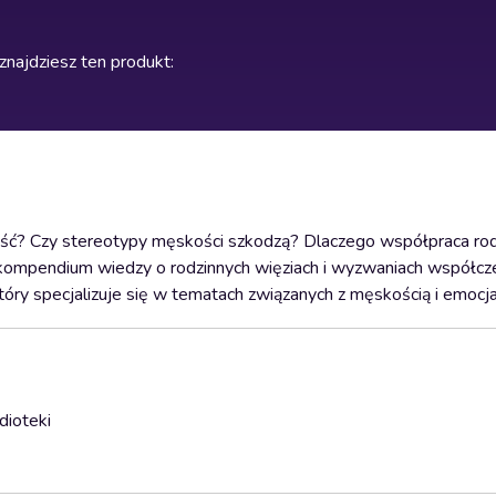
znajdziesz ten produkt
:
szłość? Czy stereotypy męskości szkodzą? Dlaczego współpraca ro
 to kompendium wiedzy o rodzinnych więziach i wyzwaniach współc
óry specjalizuje się w tematach związanych z męskością i emocja
dioteki