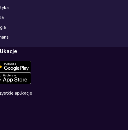
ityka
sa
gia
mans
likacje
ystkie aplikacje