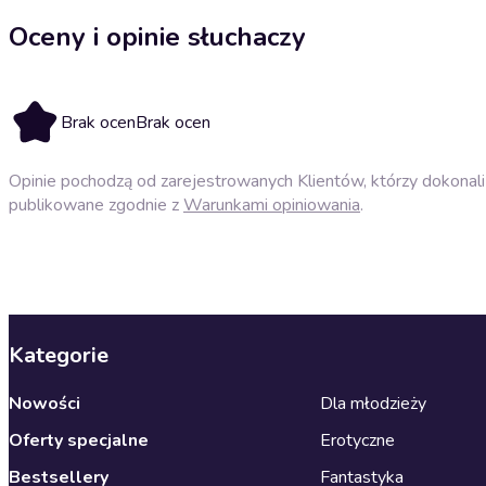
Oceny i opinie słuchaczy
Brak ocen
Brak ocen
Opinie pochodzą od zarejestrowanych Klientów, którzy dokonali 
publikowane zgodnie z
Warunkami opiniowania
.
Kategorie
Nowości
Dla młodzieży
Oferty specjalne
Erotyczne
Bestsellery
Fantastyka