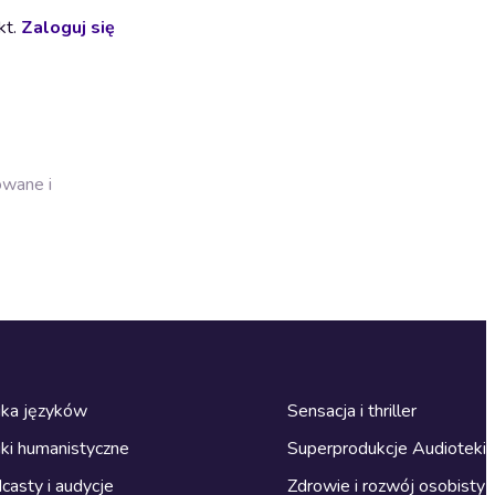
kt.
Zaloguj się
owane i
ka języków
Sensacja i thriller
ki humanistyczne
Superprodukcje Audioteki
casty i audycje
Zdrowie i rozwój osobisty