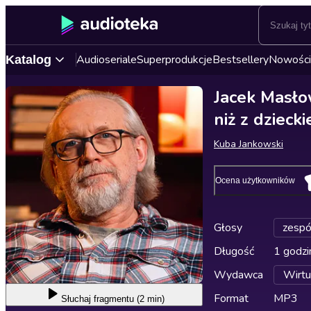
Audioseriale
Superprodukcje
Bestsellery
Nowości
Katalog
Jacek Masłow
niż z dzieck
Kuba Jankowski
Ocena użytkowników
Głosy
zespó
Długość
1 godzi
Wydawca
Wirtu
Format
MP3
Słuchaj
fragmentu (2 min)