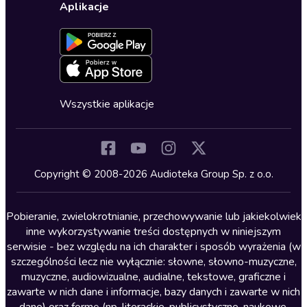
Ustawienia prywatności
Dla dzieci
Aplikacje
Dołącz do newslettera
Aktywuj kartę
Formularz zgłaszania nielegalnych treści
Dla młodzieży
Blog
Oferta dla firm i bibliotek
Deklaracja dostępności
Erotyczne
Zapowiedzi
Fantastyka
Cykle audiobooków
Horror
Wszystkie aplikacje
Inne języki
Komedia
Kryminały
Copyright © 2008-2026 Audioteka Group Sp. z o.o.
Lektury szkolne
Literatura anglojęzyczna
Pobieranie, zwielokrotnianie, przechowywanie lub jakiekolwiek
inne wykorzystywanie treści dostępnych w niniejszym
Literatura faktu
serwisie - bez względu na ich charakter i sposób wyrażenia (w
szczególności lecz nie wyłącznie: słowne, słowno-muzyczne,
Literatura obyczajowa
muzyczne, audiowizualne, audialne, tekstowe, graficzne i
Literatura piękna obca
zawarte w nich dane i informacje, bazy danych i zawarte w nich