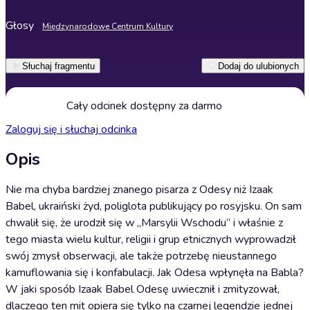
Głosy
Międzynarodowe Centrum Kultury
Słuchaj fragmentu
Dodaj do ulubionych
Cały odcinek dostępny za darmo
Zaloguj się i słuchaj odcinka
Opis
Nie ma chyba bardziej znanego pisarza z Odesy niż Izaak
Babel, ukraiński żyd, poliglota publikujący po rosyjsku. On sam
chwalił się, że urodził się w „Marsylii Wschodu” i właśnie z
tego miasta wielu kultur, religii i grup etnicznych wyprowadził
swój zmysł obserwacji, ale także potrzebę nieustannego
kamuflowania się i konfabulacji. Jak Odesa wpłynęła na Babla?
W jaki sposób Izaak Babel Odesę uwiecznił i zmityzował,
dlaczego ten mit opiera się tylko na czarnej legendzie jednej