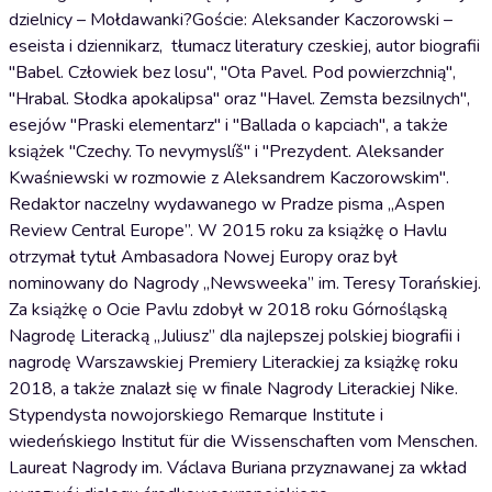
dzielnicy – Mołdawanki?Goście: Aleksander Kaczorowski –
eseista i dziennikarz, tłumacz literatury czeskiej, autor biografii
"Babel. Człowiek bez losu", "Ota Pavel. Pod powierzchnią",
"Hrabal. Słodka apokalipsa" oraz "Havel. Zemsta bezsilnych",
esejów "Praski elementarz" i "Ballada o kapciach", a także
książek "Czechy. To nevymyslíš" i "Prezydent. Aleksander
Kwaśniewski w rozmowie z Aleksandrem Kaczorowskim".
Redaktor naczelny wydawanego w Pradze pisma „Aspen
Review Central Europe”. W 2015 roku za książkę o Havlu
otrzymał tytuł Ambasadora Nowej Europy oraz był
nominowany do Nagrody „Newsweeka” im. Teresy Torańskiej.
Za książkę o Ocie Pavlu zdobył w 2018 roku Górnośląską
Nagrodę Literacką „Juliusz” dla najlepszej polskiej biografii i
nagrodę Warszawskiej Premiery Literackiej za książkę roku
2018, a także znalazł się w finale Nagrody Literackiej Nike.
Stypendysta nowojorskiego Remarque Institute i
wiedeńskiego Institut für die Wissenschaften vom Menschen.
Laureat Nagrody im. Václava Buriana przyznawanej za wkład