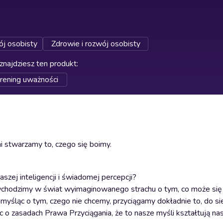
j osobisty
Zdrowie i rozwój osobisty
znajdziesz ten produkt
:
trening uważności
i stwarzamy to, czego się boimy.
szej inteligencji i świadomej percepcji?
wchodzimy w świat wyimaginowanego strachu o tym, co może się 
, myśląc o tym, czego nie chcemy, przyciągamy dokładnie to, do s
 o zasadach Prawa Przyciągania, że to nasze myśli kształtują na