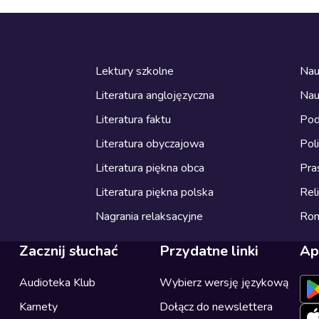
Lektury szkolne
Nau
Literatura anglojęzyczna
Nau
Literatura faktu
Pod
Literatura obyczajowa
Pol
Literatura piękna obca
Pra
Literatura piękna polska
Reli
Nagrania relaksacyjne
Ro
Zacznij słuchać
Przydatne linki
Ap
Audioteka Klub
Wybierz wersję językową
Karnety
Dołącz do newslettera