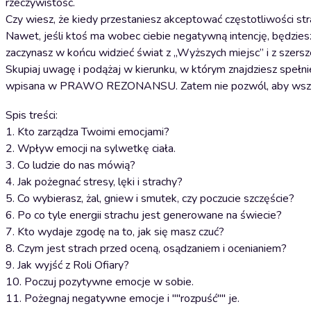
rzeczywistość.
Czy wiesz, że kiedy przestaniesz akceptować częstotliwości st
Nawet, jeśli ktoś ma wobec ciebie negatywną intencję, będziesz 
zaczynasz w końcu widzieć świat z „Wyższych miejsc” i z szers
Skupiaj uwagę i podążaj w kierunku, w którym znajdziesz spe
wpisana w PRAWO REZONANSU. Zatem nie pozwól, aby wszedł
Spis treści:
1. Kto zarządza Twoimi emocjami?
2. Wpływ emocji na sylwetkę ciała.
3. Co ludzie do nas mówią?
4. Jak pożegnać stresy, lęki i strachy?
5. Co wybierasz, żal, gniew i smutek, czy poczucie szczęście?
6. Po co tyle energii strachu jest generowane na świecie?
7. Kto wydaje zgodę na to, jak się masz czuć?
8. Czym jest strach przed oceną, osądzaniem i ocenianiem?
9. Jak wyjść z Roli Ofiary?
10. Poczuj pozytywne emocje w sobie.
11. Pożegnaj negatywne emocje i ""rozpuść"" je.