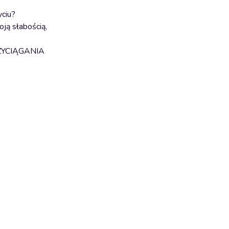
yciu?
oją słabością,
PRZYCIĄGANIA