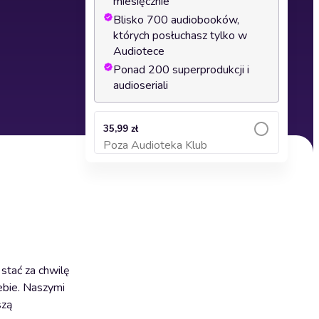
miesięcznie
Blisko 700 audiobooków,
których posłuchasz tylko w
Audiotece
Ponad 200 superprodukcji i
audioseriali
35,99 zł
Poza Audioteka Klub
Dodaj do koszyka
stać za chwilę
iebie. Naszymi
szą