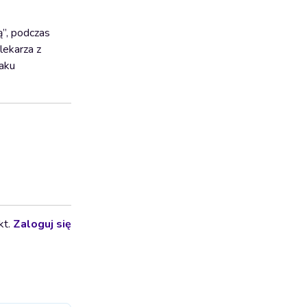
ą”, podczas
lekarza z
raku
kt.
Zaloguj się