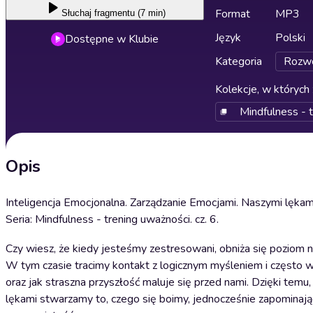
Format
MP3
Słuchaj
fragmentu (7 min)
Język
Polski
Dostępne w Klubie
Kategoria
Rozwó
Kolekcje, w których 
Mindfulness - 
Opis
Inteligencja Emocjonalna. Zarządzanie Emocjami. Naszymi lękam
Seria: Mindfulness - trening uważności. cz. 6.
Czy wiesz, że kiedy jesteśmy zestresowani, obniża się poziom na
W tym czasie tracimy kontakt z logicznym myśleniem i często 
oraz jak straszna przyszłość maluje się przed nami. Dzięki temu
lękami stwarzamy to, czego się boimy, jednocześnie zapominając