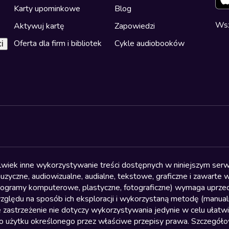
Karty upominkowe
Blog
Wsz
Aktywuj kartę
Zapowiedzi
Oferta dla firm i bibliotek
Cykle audiobooków
i
olwiek inne wykorzystywanie treści dostępnych w niniejszym serwi
yczne, audiowizualne, audialne, tekstowe, graficzne i zawarte w 
, programy komputerowe, plastyczne, fotograficzne) wymaga uprzedn
względu na sposób ich eksploracji i wykorzystaną metodę (manu
 zastrzeżenie nie dotyczy wykorzystywania jedynie w celu ułatw
żytku określonego przez właściwe przepisy prawa. Szczegółowa 