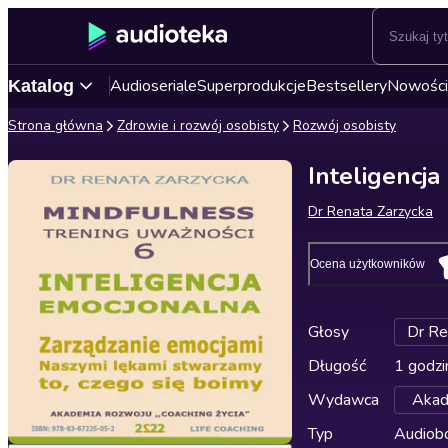
Audioseriale
Superprodukcje
Bestsellery
Nowości
Katalog
Strona główna
Zdrowie i rozwój osobisty
Rozwój osobisty
Inteligencj
Dr Renata Zarzycka
Ocena użytkowników
Głosy
Dr Re
Długość
1 godzi
Wydawca
Akad
Typ
Audiobo