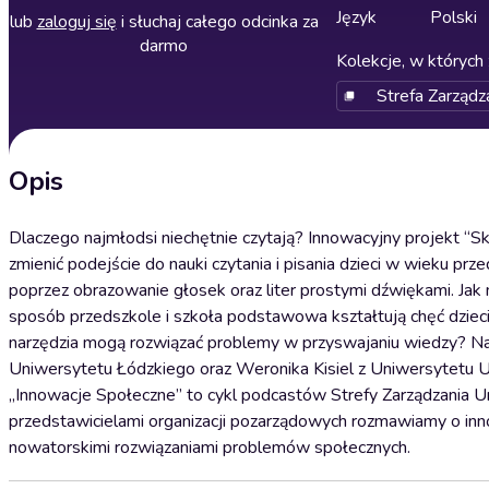
Język
Polski
lub
zaloguj się
i słuchaj całego odcinka za
darmo
Kolekcje, w których 
Strefa Zarząd
Opis
Dlaczego najmłodsi niechętnie czytają? Innowacyjny projekt “S
zmienić podejście do nauki czytania i pisania dzieci w wieku p
poprzez obrazowanie głosek oraz liter prostymi dźwiękami. Jak 
sposób przedszkole i szkoła podstawowa kształtują chęć dziec
narzędzia mogą rozwiązać problemy w przyswajaniu wiedzy? Na 
Uniwersytetu Łódzkiego oraz Weronika Kisiel z Uniwersytetu 
„Innowacje Społeczne” to cykl podcastów Strefy Zarządzania 
przedstawicielami organizacji pozarządowych rozmawiamy o inn
nowatorskimi rozwiązaniami problemów społecznych.