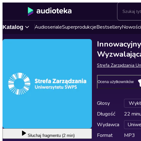
Audioseriale
Superprodukcje
Bestsellery
Nowości
Katalog
Innowacyjny
Wyzwalająca
Strefa Zarządzania 
Ocena użytkowników
Głosy
Wykł
Długość
22 min
Wydawca
Uniw
Format
MP3
Słuchaj
fragmentu (2 min)