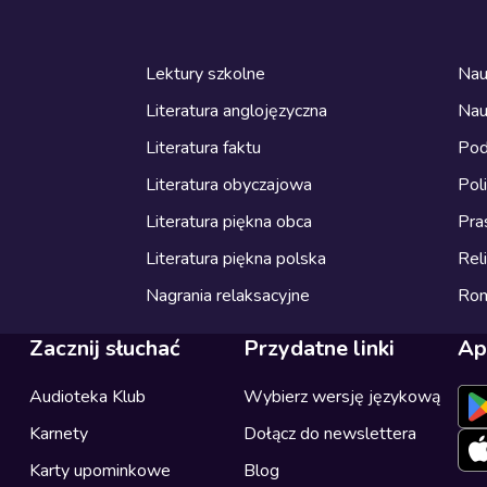
Lektury szkolne
Nau
Literatura anglojęzyczna
Nau
Literatura faktu
Pod
Literatura obyczajowa
Pol
Literatura piękna obca
Pra
Literatura piękna polska
Reli
Nagrania relaksacyjne
Ro
Zacznij słuchać
Przydatne linki
Ap
Audioteka Klub
Wybierz wersję językową
Karnety
Dołącz do newslettera
Karty upominkowe
Blog