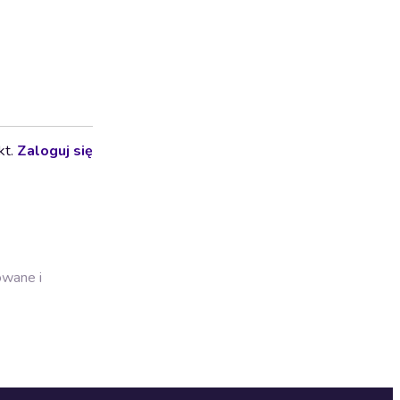
kt.
Zaloguj się
owane i