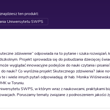
znajdziesz ten produkt
:
zania Uniwersytetu SWPS
kuteczne zdziwienie” odpowiada na to pytanie i szuka rozwiązań,
rzedszkolnym. Projekt sprowadza się do pobudzania dziecięcej świ
może wyglądać innowacyjne podejście do nauki czytania i pisania
i do nauki? Co wyróżnia projekt Skutecznego zdziwienia? Jakie 
te i wiele innych pytań odpowiadają: dr hab. Monika Wiśniewska
UMK w Toruniu.
Uniwersytetu SWPS, w którym wraz z naukowcami, praktykami biz
owacjach. Poruszamy tematy związane z podnoszeniem jakości ży