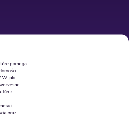
 które pomogą
adomości
? W jaki
nowoczesne
-Kin z
nesu i
cia oraz