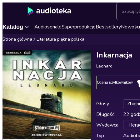
Audioseriale
Superprodukcje
Bestsellery
Nowości
Katalog
Strona główna
Literatura piękna polska
Inkarnacja
Leonard
Ocena użytkowników
Głosy
Zbign
Długość
22 godz
Wydawca
Herac
Typ
Audiobo