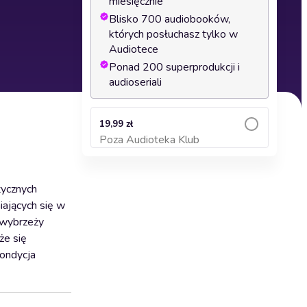
miesięcznie
Blisko 700 audiobooków,
których posłuchasz tylko w
Audiotece
Ponad 200 superprodukcji i
audioseriali
19,99 zł
Poza Audioteka Klub
Dodaj do koszyka
tycznych
iających się w
u wybrzeży
że się
kondycja