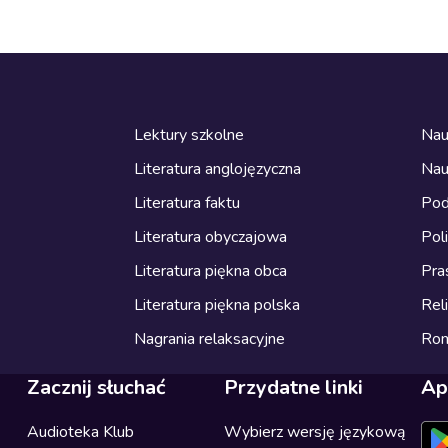
Lektury szkolne
Nau
Literatura anglojęzyczna
Nau
Literatura faktu
Pod
Literatura obyczajowa
Pol
Literatura piękna obca
Pra
Literatura piękna polska
Reli
Nagrania relaksacyjne
Ro
Zacznij słuchać
Przydatne linki
Ap
Audioteka Klub
Wybierz wersję językową