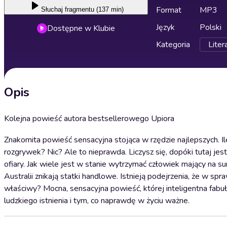
Format
MP3
Słuchaj
fragmentu (137 min)
Język
Polski
Dostępne w Klubie
Kategoria
Liter
Opis
Kolejna powieść autora bestsellerowego Upiora
Znakomita powieść sensacyjna stojąca w rzędzie najlepszych. Il
rozgrywek? Nic? Ale to nieprawda. Liczysz się, dopóki tutaj jest
ofiary. Jak wiele jest w stanie wytrzymać człowiek mający na s
Australii znikają statki handlowe. Istnieją podejrzenia, że w 
właściwy? Mocna, sensacyjna powieść, której inteligentna fabuł
ludzkiego istnienia i tym, co naprawdę w życiu ważne.