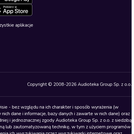
ystkie aplikacje
Copyright © 2008-2026 Audioteka Group Sp. z o.o.
sie - bez względu na ich charakter i sposób wyrażenia (w
nich dane i informacje, bazy danych i zawarte w nich dane) oraz
iej i jednoznacznej zgody Audioteka Group Sp. z o.o. z siedzibą
alną lub zautomatyzowaną technikę, w tym z użyciem programów
ienia ich wyszukiwania przez wyszukiwarki internetowe oraz