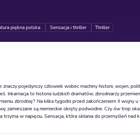
atura piękna polska
Sensacja i thriller
Thriller
e znaczy pojedynczy człowiek wobec machiny historii, wojen, poli
eś. Inkarnacja to historia ludzkich dramatów, zbrodniarzy przemien
umieniu zbrodnię? Na kilka tygodni przed zakończeniem II wojny 
sprawę zamieszane są niemieckie okręty podwodne. Czy ów trop oka
a trzyma w napięciu. Sensacja, która skłania do przemyśleń nad 