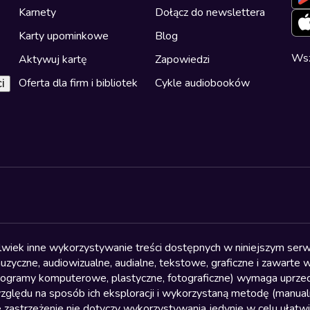
Karnety
Dołącz do newslettera
Karty upominkowe
Blog
Wsz
Aktywuj kartę
Zapowiedzi
Oferta dla firm i bibliotek
Cykle audiobooków
i
olwiek inne wykorzystywanie treści dostępnych w niniejszym serwi
yczne, audiowizualne, audialne, tekstowe, graficzne i zawarte w 
, programy komputerowe, plastyczne, fotograficzne) wymaga uprzedn
względu na sposób ich eksploracji i wykorzystaną metodę (manu
 zastrzeżenie nie dotyczy wykorzystywania jedynie w celu ułatw