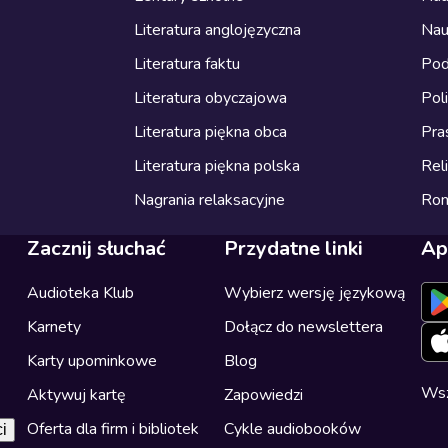
Literatura anglojęzyczna
Nau
Literatura faktu
Pod
Literatura obyczajowa
Pol
Literatura piękna obca
Pra
Literatura piękna polska
Reli
Nagrania relaksacyjne
Ro
Zacznij słuchać
Przydatne linki
Ap
Audioteka Klub
Wybierz wersję językową
Karnety
Dołącz do newslettera
Karty upominkowe
Blog
Wsz
Aktywuj kartę
Zapowiedzi
Oferta dla firm i bibliotek
Cykle audiobooków
i