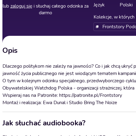
Język
Polski
lub
zaloguj się
i słuchaj całego odcinka za
darmo
Kolekcje, w których 
Frontstory Pod
Opis
Dlaczego politykom nie zależy na jawności? Co i jak chcą ukryć
jawność życia publicznego nie jest wiodącym tematem kampani
O tym w kolejnym odcinku specjalnego, przedwyborczego cyklu
Obywatelskiej Watchdog Polska - organizacji strażniczej, która 
Wspieraj nas na Patronite: https://patronite.pl/Frontstory
Montaż i realizacja: Ewa Dunal i Studio Bring The Noize
Jak słuchać audiobooka?