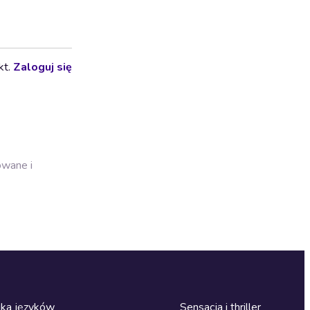
kt.
Zaloguj się
owane i
ka języków
Sensacja i thriller