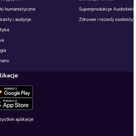
ki humanistyczne
Superprodukcje Audioteki
casty i audycje
Zdrowie i rozwój osobisty
ityka
sa
gia
mans
likacje
ystkie aplikacje