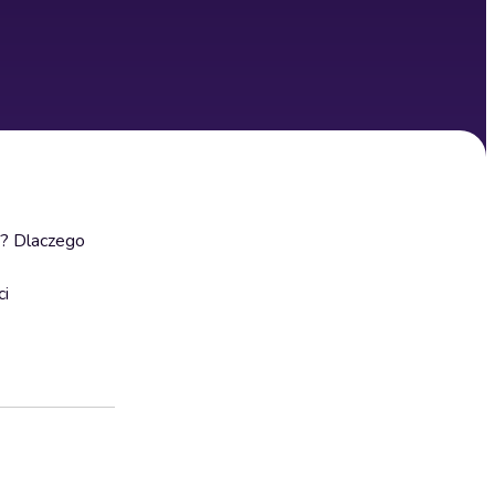
ą? Dlaczego
ci