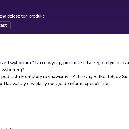
znajdziesz ten produkt
:
cast
 przed wyborcami? Na co wydają pieniądze i dlaczego o tym milcz
i wyborczej?
 podcastu Frontstory rozmawiamy z Katarzyną Batko-Tołuć z Sie
od lat walczy o większy dostęp do informacji publicznej.