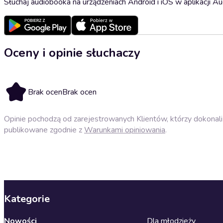
Słuchaj audiobooka na urządzeniach Android i iOS w aplikacji Au
Oceny i opinie słuchaczy
Brak ocen
Brak ocen
Opinie pochodzą od zarejestrowanych Klientów, którzy dokonali 
publikowane zgodnie z
Warunkami opiniowania
.
Kategorie
Nowości
Dla młodzieży