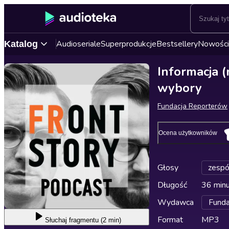
Audioseriale
Superprodukcje
Bestsellery
Nowości
Katalog
Informacja (
wybory
Fundacja Reporterów
Ocena użytkowników
Głosy
zespó
Długość
36 min
Wydawca
Funda
Format
MP3
Słuchaj
fragmentu (2 min)