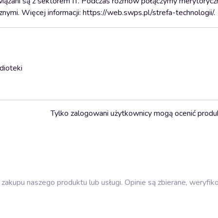
wiązani są z sektorem IT. Podczas rozmów połączymy merytoryczn
ymi. Więcej informacji: https://web.swps.pl/strefa-technologii/.
dioteki
Tylko zalogowani użytkownicy mogą ocenić produ
zakupu naszego produktu lub usługi. Opinie są zbierane, weryfik