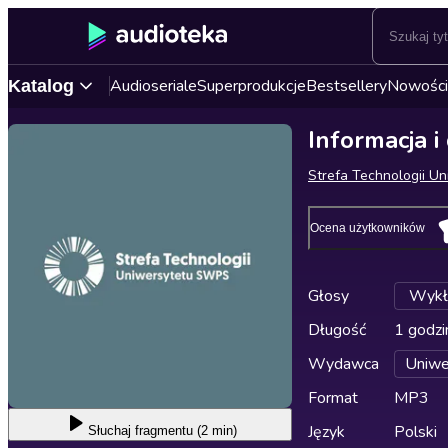
Audioseriale
Superprodukcje
Bestsellery
Nowości
Katalog
Informacja 
Strefa Technologii U
Ocena użytkowników
Głosy
Wykł
Długość
1 godzi
Wydawca
Uniw
Format
MP3
Język
Polski
Słuchaj
fragmentu (2 min)