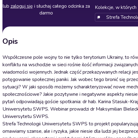
lub
zaloguj się
i słuchaj całego odcinka za
Kolekcje, w których 
darmo
Strefa Techno
Opis
Współczesne pole wojny to nie tylko terytorium Ukrainy, to rów
konfliktu na wschodzie w sieci rośnie ilość informacji związany
wiadomości wojennych. Jednak część przekazywanych relacji jes
potęgowanie społecznej paniki. Jak wobec tego bronić się prz
sytuacji? W jaki sposób możemy scharakteryzować nowe mechani
społecznościowe? Jakie pozytywne i negatywne aspekty niesie
pytań odpowiadają goście spotkania: dr hab. Karina Stasiuk-Kra
Uniwersytetu SWPS. Webinar prowadzi dr Maksymilian Bielecki 
Uniwersytetu SWPS.
Strefa Technologii Uniwersytetu SWPS to projekt popularyzują
omawiamy szanse, ale i ryzyka, jakie niesie dla ludzi jej bez