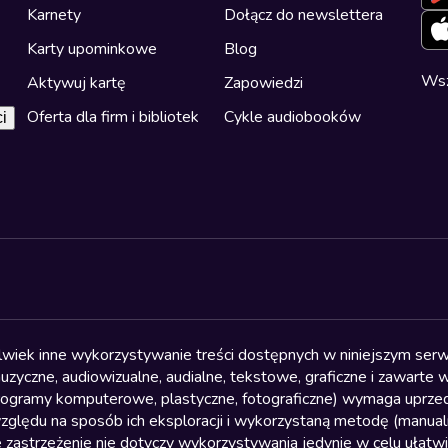
Karnety
Dołącz do newslettera
Karty upominkowe
Blog
Wsz
Aktywuj kartę
Zapowiedzi
Oferta dla firm i bibliotek
Cykle audiobooków
i
olwiek inne wykorzystywanie treści dostępnych w niniejszym serwi
yczne, audiowizualne, audialne, tekstowe, graficzne i zawarte w 
, programy komputerowe, plastyczne, fotograficzne) wymaga uprzedn
względu na sposób ich eksploracji i wykorzystaną metodę (manu
 zastrzeżenie nie dotyczy wykorzystywania jedynie w celu ułatw