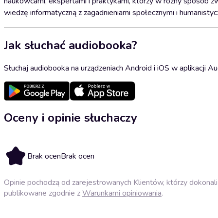
naukowcami, ekspertami i praktykami, którzy w różny sposób z
wiedzę informatyczną z zagadnieniami społecznymi i humanistyczn
Jak słuchać audiobooka?
Słuchaj audiobooka na urządzeniach Android i iOS w aplikacji Au
Oceny i opinie słuchaczy
Brak ocen
Brak ocen
Opinie pochodzą od zarejestrowanych Klientów, którzy dokonali 
publikowane zgodnie z
Warunkami opiniowania
.