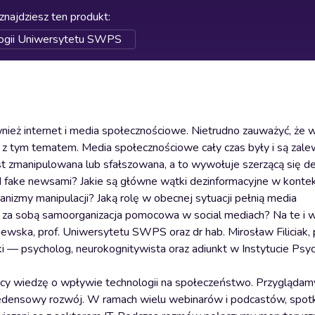
znajdziesz ten produkt
:
logii Uniwersytetu SWPS
nież internet i media społecznościowe. Nietrudno zauważyć, że w
ch z tym tematem. Media społecznościowe cały czas były i są zale
t zmanipulowana lub sfałszowana, a to wywołuje szerzącą się de
ed fake newsami? Jakie są główne wątki dezinformacyjne w konte
zmy manipulacji? Jaką rolę w obecnej sytuacji pełnią media
 za sobą samoorganizacja pomocowa w social mediach? Na te i w
jewska, prof. Uniwersytetu SWPS oraz dr hab. Mirosław Filiciak, 
— psycholog, neurokognitywista oraz adiunkt w Instytucie Psyc
cy wiedzę o wpływie technologii na społeczeństwo. Przyglądamy
precedensowy rozwój. W ramach wielu webinarów i podcastów, spot