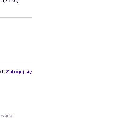
ą, ścisłą
kt.
Zaloguj się
owane i