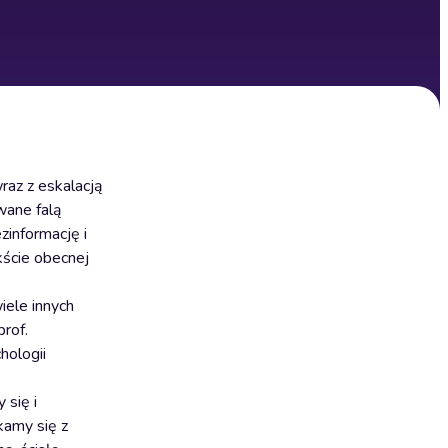
raz z eskalacją
wane falą
zinformację i
kście obecnej
iele innych
prof.
hologii
 się i
kamy się z