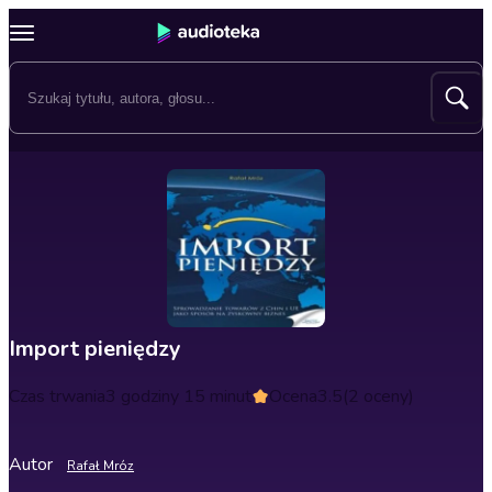
Import pieniędzy
Czas trwania
3 godziny 15 minut
Ocena
3.5
(2 oceny)
Autor
Rafał Mróz