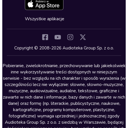
Zapowiedzi
Fantastyka
Cykle audiobooków
Horror
Wszystkie aplikacje
Inne języki
Komedia
Kryminały
Copyright © 2008-2026 Audioteka Group Sp. z o.o.
Lektury szkolne
Literatura anglojęzyczna
Pobieranie, zwielokrotnianie, przechowywanie lub jakiekolwiek
inne wykorzystywanie treści dostępnych w niniejszym
Literatura faktu
serwisie - bez względu na ich charakter i sposób wyrażenia (w
szczególności lecz nie wyłącznie: słowne, słowno-muzyczne,
Literatura obyczajowa
muzyczne, audiowizualne, audialne, tekstowe, graficzne i
Literatura piękna obca
zawarte w nich dane i informacje, bazy danych i zawarte w nich
dane) oraz formę (np. literackie, publicystyczne, naukowe,
Literatura piękna polska
kartograficzne, programy komputerowe, plastyczne,
Nagrania relaksacyjne
fotograficzne) wymaga uprzedniej i jednoznacznej zgody
Audioteka Group Sp. z o.o. z siedzibą w Warszawie, będącej
Nauka języków