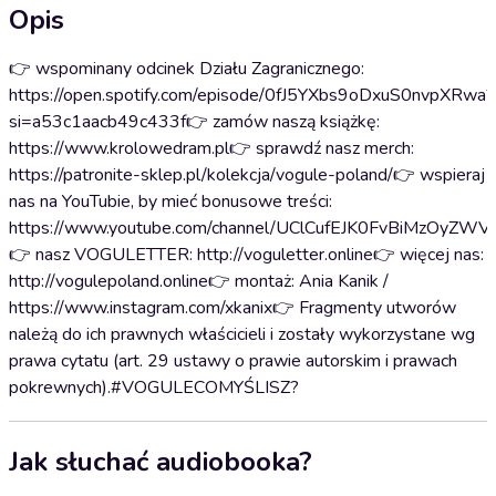
Opis
👉 wspominany odcinek Działu Zagranicznego:
https://open.spotify.com/episode/0fJ5YXbs9oDxuS0nvpXRwa?
si=a53c1aacb49c433f👉 zamów naszą książkę:
https://www.krolowedram.pl👉 sprawdź nasz merch:
https://patronite-sklep.pl/kolekcja/vogule-poland/👉 wspieraj
nas na YouTubie, by mieć bonusowe treści:
https://www.youtube.com/channel/UClCufEJK0FvBiMzOyZWV1
👉 nasz VOGULETTER: http://voguletter.online👉 więcej nas:
http://vogulepoland.online👉 montaż: Ania Kanik /
https://www.instagram.com/xkanix👉 Fragmenty utworów
należą do ich prawnych właścicieli i zostały wykorzystane wg
prawa cytatu (art. 29 ustawy o prawie autorskim i prawach
pokrewnych).#VOGULECOMYŚLISZ?
Jak słuchać audiobooka?