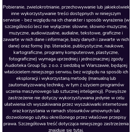
Literatura anglojęzyczna
Pobieranie, zwielokrotnianie, przechowywanie lub jakiekolwiek
inne wykorzystywanie treści dostępnych w niniejszym
Literatura faktu
serwisie - bez względu na ich charakter i sposób wyrażenia (w
szczególności lecz nie wyłącznie: słowne, słowno-muzyczne,
Literatura obyczajowa
muzyczne, audiowizualne, audialne, tekstowe, graficzne i
Literatura piękna obca
zawarte w nich dane i informacje, bazy danych i zawarte w nich
dane) oraz formę (np. literackie, publicystyczne, naukowe,
Literatura piękna polska
kartograficzne, programy komputerowe, plastyczne,
Nagrania relaksacyjne
fotograficzne) wymaga uprzedniej i jednoznacznej zgody
Audioteka Group Sp. z o.o. z siedzibą w Warszawie, będącej
Nauka języków
właścicielem niniejszego serwisu, bez względu na sposób ich
Nauki humanistyczne
eksploracji i wykorzystaną metodę (manualną lub
zautomatyzowaną technikę, w tym z użyciem programów
Podcasty i audycje
uczenia maszynowego lub sztucznej inteligencji). Powyższe
Polityka
zastrzeżenie nie dotyczy wykorzystywania jedynie w celu
ułatwienia ich wyszukiwania przez wyszukiwarki internetowe
Prasa
oraz korzystania w ramach stosunków umownych lub
Religia
dozwolonego użytku określonego przez właściwe przepisy
prawa. Szczegółowa treść dotycząca niniejszego zastrzeżenia
Romans
znajduje się
tutaj
.