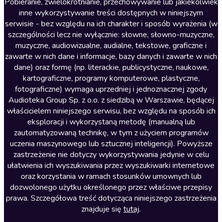
Literatura anglojęzyczna
Pobieranie, zwielokrotnianie, przechowywanie lub jakiekolwiek
inne wykorzystywanie treści dostępnych w niniejszym
Literatura faktu
serwisie - bez względu na ich charakter i sposób wyrażenia (w
szczególności lecz nie wyłącznie: słowne, słowno-muzyczne,
Literatura obyczajowa
muzyczne, audiowizualne, audialne, tekstowe, graficzne i
Literatura piękna obca
zawarte w nich dane i informacje, bazy danych i zawarte w nich
dane) oraz formę (np. literackie, publicystyczne, naukowe,
Literatura piękna polska
kartograficzne, programy komputerowe, plastyczne,
Nagrania relaksacyjne
fotograficzne) wymaga uprzedniej i jednoznacznej zgody
Audioteka Group Sp. z o.o. z siedzibą w Warszawie, będącej
Nauka języków
właścicielem niniejszego serwisu, bez względu na sposób ich
Nauki humanistyczne
eksploracji i wykorzystaną metodę (manualną lub
zautomatyzowaną technikę, w tym z użyciem programów
Podcasty i audycje
uczenia maszynowego lub sztucznej inteligencji). Powyższe
Polityka
zastrzeżenie nie dotyczy wykorzystywania jedynie w celu
ułatwienia ich wyszukiwania przez wyszukiwarki internetowe
Prasa
oraz korzystania w ramach stosunków umownych lub
Religia
dozwolonego użytku określonego przez właściwe przepisy
prawa. Szczegółowa treść dotycząca niniejszego zastrzeżenia
Romans
znajduje się
tutaj
.
Sensacja i thriller