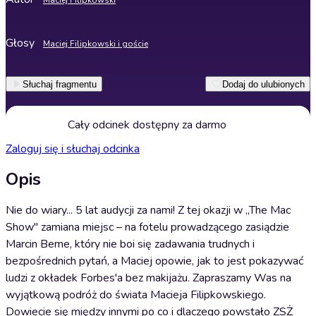
Maciej Filipkowski
Głosy
Maciej Filipkowski i goście
Słuchaj fragmentu
Dodaj do ulubionych
Cały odcinek dostępny za darmo
Zaloguj się i słuchaj odcinka
Opis
Nie do wiary... 5 lat audycji za nami! Z tej okazji w „The Mac
Show" zamiana miejsc – na fotelu prowadzącego zasiądzie
Marcin Beme, który nie boi się zadawania trudnych i
bezpośrednich pytań, a Maciej opowie, jak to jest pokazywać
ludzi z okładek Forbes'a bez makijażu. Zapraszamy Was na
wyjątkową podróż do świata Macieja Filipkowskiego.
Dowiecie się między innymi po co i dlaczego powstało ZSŻ