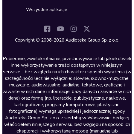
Cykle audiobooków
Horror
Wszystkie aplikacje
Inne języki
Komedia
Kryminały
Copyright © 2008-2026 Audioteka Group Sp. z o.o.
Lektury szkolne
Literatura anglojęzyczna
Pobieranie, zwielokrotnianie, przechowywanie lub jakiekolwiek
inne wykorzystywanie treści dostępnych w niniejszym
Literatura faktu
serwisie - bez względu na ich charakter i sposób wyrażenia (w
szczególności lecz nie wyłącznie: słowne, słowno-muzyczne,
Literatura obyczajowa
muzyczne, audiowizualne, audialne, tekstowe, graficzne i
Literatura piękna obca
zawarte w nich dane i informacje, bazy danych i zawarte w nich
dane) oraz formę (np. literackie, publicystyczne, naukowe,
Literatura piękna polska
kartograficzne, programy komputerowe, plastyczne,
Nagrania relaksacyjne
fotograficzne) wymaga uprzedniej i jednoznacznej zgody
Audioteka Group Sp. z o.o. z siedzibą w Warszawie, będącej
Nauka języków
właścicielem niniejszego serwisu, bez względu na sposób ich
Nauki humanistyczne
eksploracji i wykorzystaną metodę (manualną lub