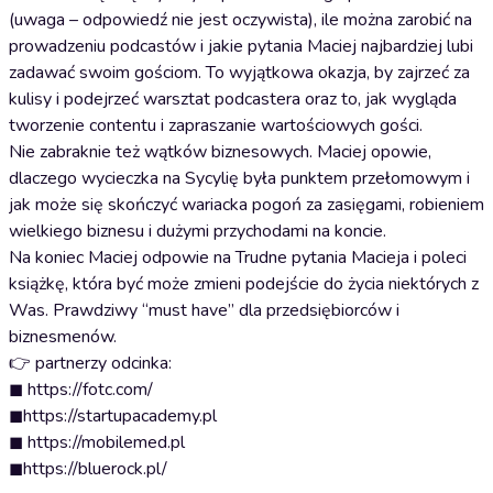
(uwaga – odpowiedź nie jest oczywista), ile można zarobić na
prowadzeniu podcastów i jakie pytania Maciej najbardziej lubi
zadawać swoim gościom. To wyjątkowa okazja, by zajrzeć za
kulisy i podejrzeć warsztat podcastera oraz to, jak wygląda
tworzenie contentu i zapraszanie wartościowych gości.
Nie zabraknie też wątków biznesowych. Maciej opowie,
dlaczego wycieczka na Sycylię była punktem przełomowym i
jak może się skończyć wariacka pogoń za zasięgami, robieniem
wielkiego biznesu i dużymi przychodami na koncie.
Na koniec Maciej odpowie na Trudne pytania Macieja i poleci
książkę, która być może zmieni podejście do życia niektórych z
Was. Prawdziwy “must have” dla przedsiębiorców i
biznesmenów.
👉 partnerzy odcinka:
◼ https://fotc.com/
◼https://startupacademy.pl
◼ https://mobilemed.pl
◼https://bluerock.pl/