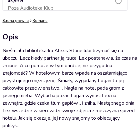
45,99 zł
Poza Audioteka Klub
Dodaj do koszyka
Strona główna
Romans
Opis
Nieśmiała bibliotekarka Alexis Stone lubi trzymać się na
uboczu. Lecz kiedy partner ją rzuca, Lex postanawia, że czas na
zmianę. A co pomoże w tym bardziej niż przygodna
znajomość? W hotelowym barze wpada na oszałamiająco
przystojnego mężczyznę. Śmiały, wygadany Logan to jej
całkowite przeciwieństwo… Nagle na hotel pada grom z
jasnego nieba. Wybucha pożar. Logan wynosi Lex na
zewnątrz, gdzie czeka tłum gapiów… i znika. Następnego dnia
Lex wszędzie w sieci widzi swoje zdjęcia z mężczyzną sprzed
hotelu. Jak się okazuje, jej nowy znajomy to obiecujący
polityk…