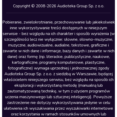
Kryminały
Copyright © 2008-2026 Audioteka Group Sp. z o.o.
Lektury szkolne
Literatura anglojęzyczna
Pobieranie, zwielokrotnianie, przechowywanie lub jakiekolwiek
inne wykorzystywanie treści dostępnych w niniejszym
Literatura faktu
serwisie - bez względu na ich charakter i sposób wyrażenia (w
szczególności lecz nie wyłącznie: słowne, słowno-muzyczne,
Literatura obyczajowa
muzyczne, audiowizualne, audialne, tekstowe, graficzne i
Literatura piękna obca
zawarte w nich dane i informacje, bazy danych i zawarte w nich
dane) oraz formę (np. literackie, publicystyczne, naukowe,
Literatura piękna polska
kartograficzne, programy komputerowe, plastyczne,
Nagrania relaksacyjne
fotograficzne) wymaga uprzedniej i jednoznacznej zgody
Audioteka Group Sp. z o.o. z siedzibą w Warszawie, będącej
Nauka języków
właścicielem niniejszego serwisu, bez względu na sposób ich
Nauki humanistyczne
eksploracji i wykorzystaną metodę (manualną lub
zautomatyzowaną technikę, w tym z użyciem programów
Podcasty i audycje
uczenia maszynowego lub sztucznej inteligencji). Powyższe
Polityka
zastrzeżenie nie dotyczy wykorzystywania jedynie w celu
ułatwienia ich wyszukiwania przez wyszukiwarki internetowe
Prasa
oraz korzystania w ramach stosunków umownych lub