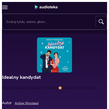
Idealny kandydat
Czas trwania
11 godzin 53 minuty
Ocena
4.1
(14 ocen)
Autor
Ashley Winstead