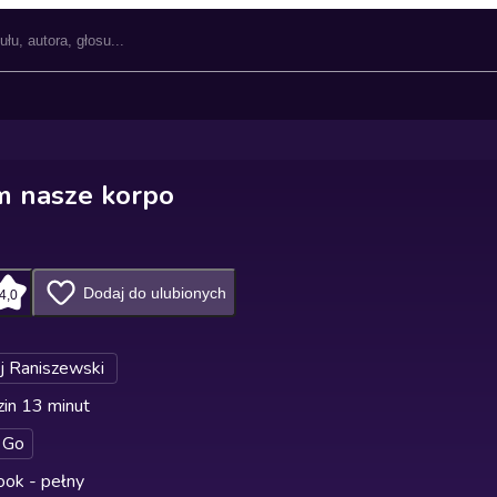
m nasze korpo
Dodaj do ulubionych
4,0
j Raniszewski
in 13 minut
 Go
ok - pełny