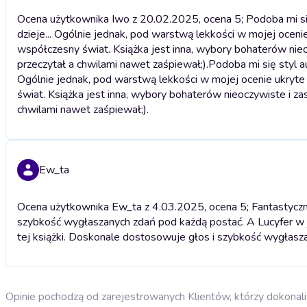
Ocena użytkownika Iwo z 20.02.2025, ocena 5; Podoba mi się
dzieje... Ogólnie jednak, pod warstwą lekkości w mojej ocenie
współczesny świat. Książka jest inna, wybory bohaterów nieoc
przeczytał a chwilami nawet zaśpiewał;).
Podoba mi się styl a
Ogólnie jednak, pod warstwą lekkości w mojej ocenie ukryte 
świat. Książka jest inna, wybory bohaterów nieoczywiste i zas
chwilami nawet zaśpiewał;).
Ew_ta
Ocena użytkownika Ew_ta z 4.03.2025, ocena 5; Fantastyczny 
szybkość wygłaszanych zdań pod każdą postać. A Lucyfer w
tej książki. Doskonale dostosowuje głos i szybkość wygłasz
Opinie pochodzą od zarejestrowanych Klientów, którzy dokonali 