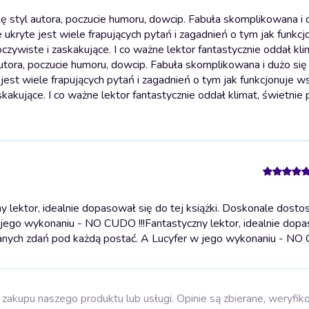
 styl autora, poczucie humoru, dowcip. Fabuła skomplikowana i 
 ukryte jest wiele frapujących pytań i zagadnień o tym jak funkcj
zywiste i zaskakujące. I co ważne lektor fantastycznie oddał kli
utora, poczucie humoru, dowcip. Fabuła skomplikowana i dużo się d
jest wiele frapujących pytań i zagadnień o tym jak funkcjonuje 
kakujące. I co ważne lektor fantastycznie oddał klimat, świetnie 
lektor, idealnie dopasował się do tej książki. Doskonale dosto
 jego wykonaniu - NO CUDO !!!
Fantastyczny lektor, idealnie dop
anych zdań pod każdą postać. A Lucyfer w jego wykonaniu - NO 
zakupu naszego produktu lub usługi. Opinie są zbierane, weryfik