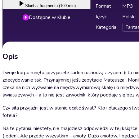
Format
MP3
Słuchaj
fragmentu (109 min)
Język
Polski
Dostępne w Klubie
Kategoria
Fanta
Opis
Twoje korpo runęło, przyjaciele cudem uchodzą z życiem (i to nie
zdecydowanie tak. Przynajmniej jeśli zapytacie Mateusza i Mon
czeka na nich wyzwanie na międzywymiarową skalę i o międzyw
świata żywych – a to nie jest zawodnik, który poddaje się bez w
Czy siła przyjaźni jest w stanie ocalić świat? Kto i dlaczego 
fotela?
Na te pytania, niestety, nie znajdziesz odpowiedzi w tej ksią
(jeden). Ale przede wszystkim – anioły. Dużo aniołów. I będzie 