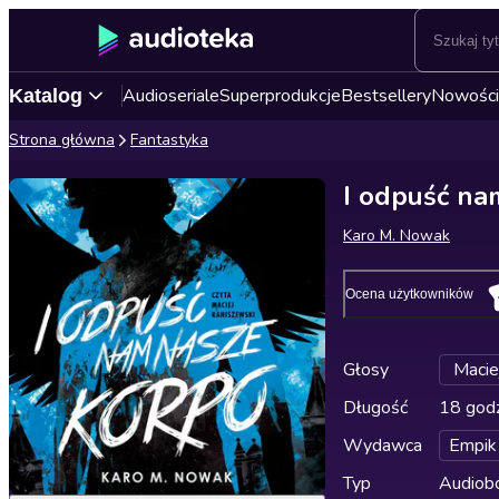
Audioseriale
Superprodukcje
Bestsellery
Nowości
Katalog
Strona główna
Fantastyka
I odpuść na
Karo M. Nowak
Ocena użytkowników
Głosy
Macie
Długość
18 godz
Wydawca
Empik
Typ
Audiobo