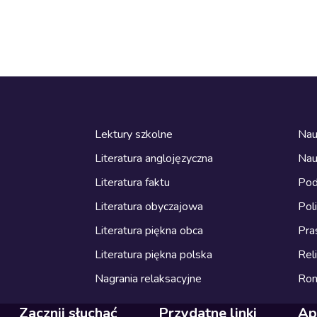
Lektury szkolne
Nau
Literatura anglojęzyczna
Nau
Literatura faktu
Pod
Literatura obyczajowa
Pol
Literatura piękna obca
Pra
Literatura piękna polska
Reli
Nagrania relaksacyjne
Ro
Zacznij słuchać
Przydatne linki
Ap