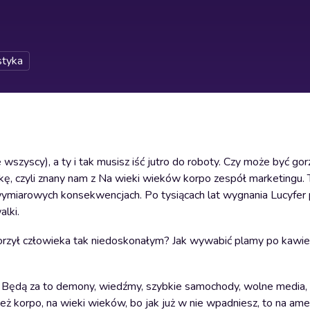
styka
 wszyscy), a ty i tak musisz iść jutro do roboty. Czy może być go
ikę, czyli znany nam z Na wieki wieków korpo zespół marketingu.
ymiarowych konsekwencjach. Po tysiącach lat wygnania Lucyfer
alki.
stworzył człowieka tak niedoskonałym? Jak wywabić plamy po kawie
żce. Będą za to demony, wiedźmy, szybkie samochody, wolne media
też korpo, na wieki wieków, bo jak już w nie wpadniesz, to na ame