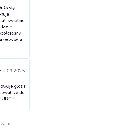
dużo się
onuje
mat, świetnie
zieje...
współczesny
przeczytał a
4.03.2025
sowuje głos i
asował się do
CUDO !!!
owane i