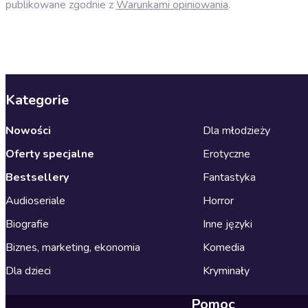
publikowane zgodnie z
Warunkami opiniowania
.
Kategorie
Nowości
Dla młodzieży
Oferty specjalne
Erotyczne
Bestsellery
Fantastyka
Audioseriale
Horror
Biografie
Inne języki
Biznes, marketing, ekonomia
Komedia
Dla dzieci
Kryminały
Pomoc