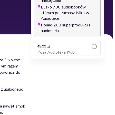
miesięcznie
Blisko 700 audiobooków,
których posłuchasz tylko w
Audiotece
Ponad 200 superprodukcji i
audioseriali
45,99 zł
Poza Audioteka Klub
Dodaj do koszyka
rzej? No cóż –
 Tym razem
 powraca do
 z ulubionego
, a nawet smok
n.