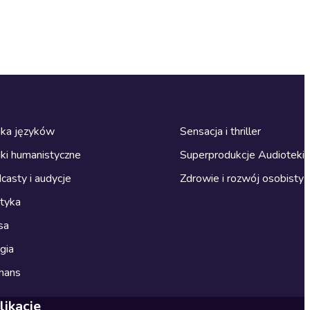
ka języków
Sensacja i thriller
ki humanistyczne
Superprodukcje Audioteki
casty i audycje
Zdrowie i rozwój osobisty
ityka
sa
gia
mans
likacje