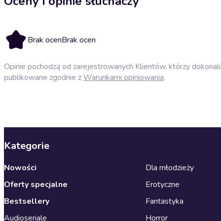
Oceny i opinie słuchaczy
Brak ocen
Brak ocen
Opinie pochodzą od zarejestrowanych Klientów, którzy dokonali 
publikowane zgodnie z
Warunkami opiniowania
.
Kategorie
Nowości
Dla młodzieży
Oferty specjalne
Erotyczne
Bestsellery
Fantastyka
Audioseriale
Horror