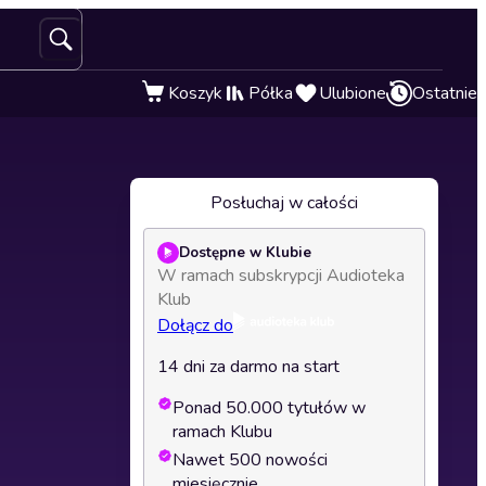
Koszyk
Półka
Ulubione
Ostatnie
Posłuchaj w całości
Dostępne w Klubie
W ramach subskrypcji Audioteka
Klub
Dołącz do
14 dni za darmo na start
Ponad 50.000 tytułów w
ramach Klubu
Nawet 500 nowości
miesięcznie