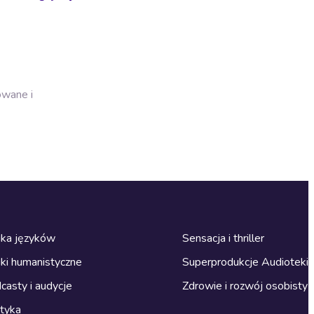
owane i
ka języków
Sensacja i thriller
ki humanistyczne
Superprodukcje Audioteki
casty i audycje
Zdrowie i rozwój osobisty
ityka