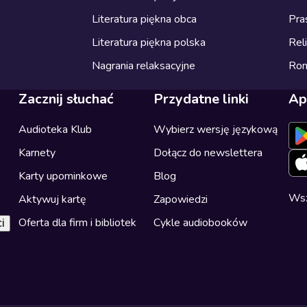
Literatura piękna obca
Pra
Literatura piękna polska
Reli
Nagrania relaksacyjne
Ro
Zacznij słuchać
Przydatne linki
Ap
Audioteka Klub
Wybierz wersję językową
Karnety
Dołącz do newslettera
Karty upominkowe
Blog
Wsz
Aktywuj kartę
Zapowiedzi
Oferta dla firm i bibliotek
Cykle audiobooków
i