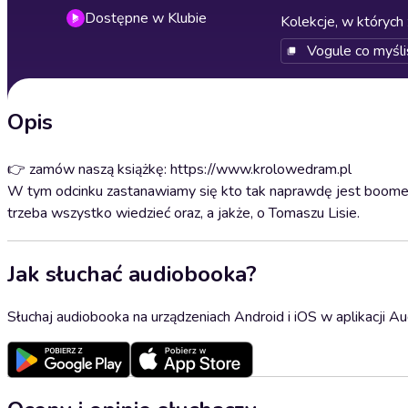
Dostępne w Klubie
Kolekcje, w których 
Vogule co myśli
Opis
👉 zamów naszą książkę: https://www.krolowedram.pl
W tym odcinku zastanawiamy się kto tak naprawdę jest boomere
trzeba wszystko wiedzieć oraz, a jakże, o Tomaszu Lisie.
Jak słuchać audiobooka?
Słuchaj audiobooka na urządzeniach Android i iOS w aplikacji Au