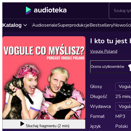
Audioseriale
Superprodukcje
Bestsellery
Nowości
Katalog
I kto tu jes
Vogule Poland
Ocena użytkowników
Głosy
Vogul
Długość
25 min
Wydawca
Vogul
Format
MP3
Język
Polski
Słuchaj
fragmentu (2 min)