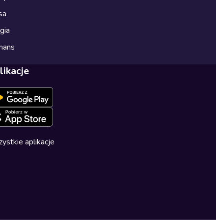
sa
gia
mans
likacje
ystkie aplikacje