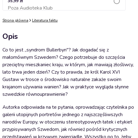
35,99 zł
Poza Audioteka Klub
Dodaj do koszyka
Strona główna
Literatura faktu
Opis
Co to jest „syndrom Bullerbyn"? Jak dogadać się z
małomównym Szwedem? Czego potrzebuje do szczęścia
przeciętny mieszkaniec kraju, w którym, jak mawiają złośliwcy,
lato trwa jeden dzień? Czy to prawda, że król Karol XVI
Gustaw w trosce o środowisko naturalne zakaże swoim
krajanom używania wanien? Jak w praktyce wygląda słynne
szwedzkie równouprawnienie?
Autorka odpowiada na te pytania, oprowadzając czytelnika po
galerii utopijnych portretów jednego z najszczęśliwszych
narodów Europy, w otoczeniu stereotypowych łatek i etykiet
przypisywanych Szwedom, jak również pośród krytycznych
przedstawień w krzywym zwierciadle. Wszystko po to, żeby