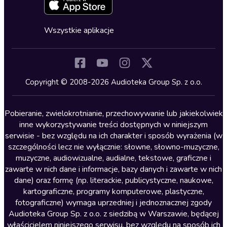
Zapowiedzi
Fantastyka
Cykle audiobooków
Horror
Wszystkie aplikacje
Inne języki
Komedia
Kryminały
Copyright © 2008-2026 Audioteka Group Sp. z o.o.
Lektury szkolne
Literatura anglojęzyczna
Pobieranie, zwielokrotnianie, przechowywanie lub jakiekolwiek
inne wykorzystywanie treści dostępnych w niniejszym
Literatura faktu
serwisie - bez względu na ich charakter i sposób wyrażenia (w
szczególności lecz nie wyłącznie: słowne, słowno-muzyczne,
Literatura obyczajowa
muzyczne, audiowizualne, audialne, tekstowe, graficzne i
Literatura piękna obca
zawarte w nich dane i informacje, bazy danych i zawarte w nich
dane) oraz formę (np. literackie, publicystyczne, naukowe,
Literatura piękna polska
kartograficzne, programy komputerowe, plastyczne,
Nagrania relaksacyjne
fotograficzne) wymaga uprzedniej i jednoznacznej zgody
Audioteka Group Sp. z o.o. z siedzibą w Warszawie, będącej
Nauka języków
właścicielem niniejszego serwisu, bez względu na sposób ich