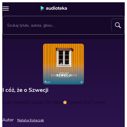
I cóż, że o Szwecji
Czas trwania
5 godzin 28 minut
Ocena
4.3
(27 ocen)
Autor
Natalia Kołaczek