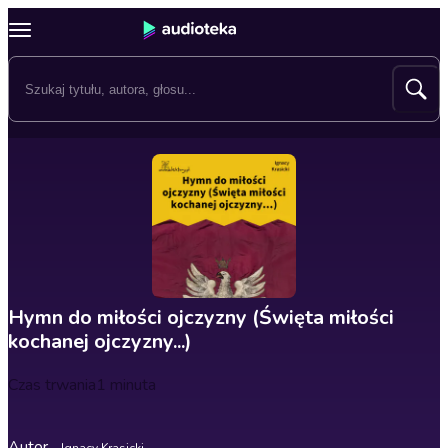
Hymn do miłości ojczyzny (Święta miłości
kochanej ojczyzny...)
Czas trwania
1 minuta
Autor