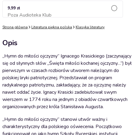
9,99 zł
Poza Audioteka Klub
Dodaj do koszyka
Strona główna
Literatura piękna polska
Klasyka literatury
Opis
„Hymn do miłości ojczyzny” Ignacego Krasickiego (zaczynający
się od słynnych słów „Święta miłości kochanej ojczyzny…”) był
pierwszym w czasach rozbiorów utworem należącym do
polskiej liryki patriotycznej. Przedstawiał on program
radykalnego patriotyzmu, zakładający, że za ojczyznę należy
nawet oddać życie. Ignacy Krasicki zadebiutował swym
wierszem w 1774 roku na jednym z obiadów czwartkowych
organizowanych przez króla Stanisława Augusta.
„Hymn do miłości ojczyzny” stanowi utwór ważny i
charakterystyczny dla polskiego oświecenia. Początkowo
funkcjonował on jako hymn Szkoły Rycerskiej, instytucji