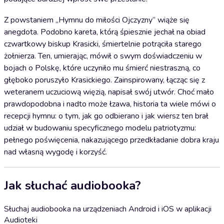
Z powstaniem „Hymnu do miłości Ojczyzny” wiąże się
anegdota. Podobno kareta, którą śpiesznie jechał na obiad
czwartkowy biskup Krasicki, śmiertelnie potrąciła starego
żołnierza. Ten, umierając, mówił o swym doświadczeniu w
bojach o Polskę, które uczyniło mu śmierć niestraszną, co
głęboko poruszyło Krasickiego. Zainspirowany, łącząc się z
weteranem uczuciową więzią, napisał swój utwór. Choć mało
prawdopodobna i nadto może łzawa, historia ta wiele mówi o
recepcji hymnu: o tym, jak go odbierano i jak wiersz ten brał
udział w budowaniu specyficznego modelu patriotyzmu:
pełnego poświęcenia, nakazującego przedkładanie dobra kraju
nad własną wygodę i korzyść.
Jak słuchać audiobooka?
Słuchaj audiobooka na urządzeniach Android i iOS w aplikacji
Audioteki