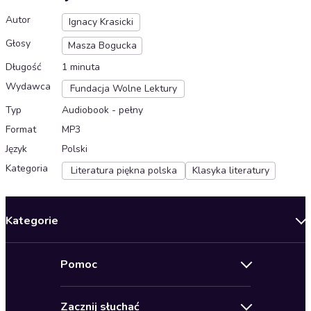
Autor
Ignacy Krasicki
Głosy
Masza Bogucka
Długość
1 minuta
Wydawca
Fundacja Wolne Lektury
Typ
Audiobook - pełny
Format
MP3
Język
Polski
Kategoria
Literatura piękna polska
Klasyka literatury
Kategorie
Nowości
Pomoc
Oferty specjalne
Kontakt
Bestsellery
Zacznij słuchać