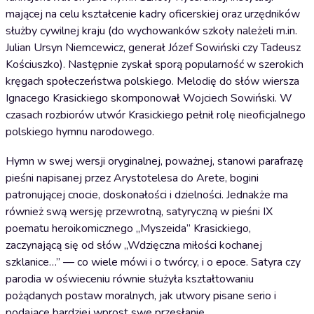
mającej na celu kształcenie kadry oficerskiej oraz urzędników
służby cywilnej kraju (do wychowanków szkoły należeli m.in.
Julian Ursyn Niemcewicz, generał Józef Sowiński czy Tadeusz
Kościuszko). Następnie zyskał sporą popularność w szerokich
kręgach społeczeństwa polskiego. Melodię do słów wiersza
Ignacego Krasickiego skomponował Wojciech Sowiński. W
czasach rozbiorów utwór Krasickiego pełnił rolę nieoficjalnego
polskiego hymnu narodowego.
Hymn w swej wersji oryginalnej, poważnej, stanowi parafrazę
pieśni napisanej przez Arystotelesa do Arete, bogini
patronującej cnocie, doskonałości i dzielności. Jednakże ma
również swą wersję przewrotną, satyryczną w pieśni IX
poematu heroikomicznego „Myszeida” Krasickiego,
zaczynającą się od słów „Wdzięczna miłości kochanej
szklanice…” — co wiele mówi i o twórcy, i o epoce. Satyra czy
parodia w oświeceniu równie służyła kształtowaniu
pożądanych postaw moralnych, jak utwory pisane serio i
podające bardziej wprost swe przesłanie.