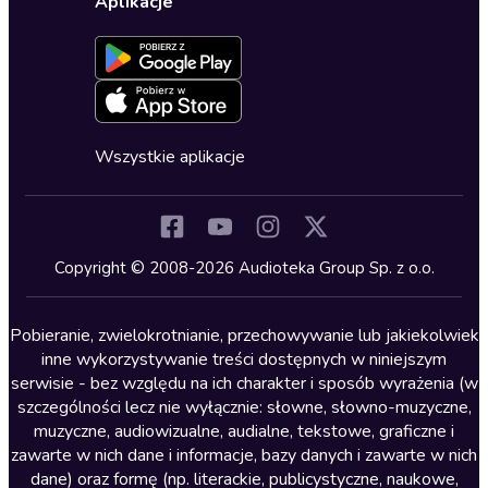
Dla dzieci
Aplikacje
Dołącz do newslettera
Aktywuj kartę
Formularz zgłaszania nielegalnych treści
Dla młodzieży
Blog
Oferta dla firm i bibliotek
Deklaracja dostępności
Erotyczne
Zapowiedzi
Fantastyka
Cykle audiobooków
Horror
Wszystkie aplikacje
Inne języki
Komedia
Kryminały
Copyright © 2008-2026 Audioteka Group Sp. z o.o.
Lektury szkolne
Literatura anglojęzyczna
Pobieranie, zwielokrotnianie, przechowywanie lub jakiekolwiek
inne wykorzystywanie treści dostępnych w niniejszym
Literatura faktu
serwisie - bez względu na ich charakter i sposób wyrażenia (w
szczególności lecz nie wyłącznie: słowne, słowno-muzyczne,
Literatura obyczajowa
muzyczne, audiowizualne, audialne, tekstowe, graficzne i
Literatura piękna obca
zawarte w nich dane i informacje, bazy danych i zawarte w nich
dane) oraz formę (np. literackie, publicystyczne, naukowe,
Literatura piękna polska