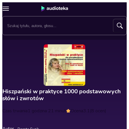
Hiszpański w praktyce 1000 podstawowych
słów i zwrotów
Czas trwania
1 godzina 21 minut
Ocena
3.1
(8 ocen)
Autor