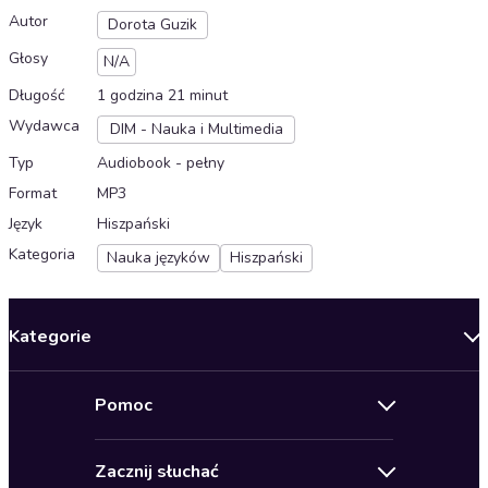
Autor
Dorota Guzik
Głosy
N/A
Długość
1 godzina 21 minut
Wydawca
DIM - Nauka i Multimedia
Typ
Audiobook - pełny
Format
MP3
Język
Hiszpański
Kategoria
Nauka języków
Hiszpański
Kategorie
Nowości
Pomoc
Oferty specjalne
Kontakt
Bestsellery
Zacznij słuchać