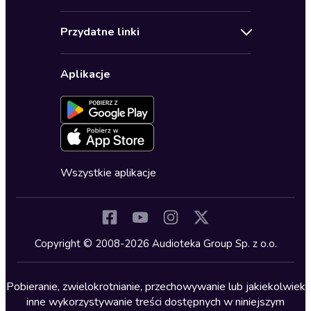
Pomoc
Audioseriale
Audioteka Klub
Regulamin
Biografie
Przydatne linki
Karnety
Polityka prywatności
Biznes, marketing, ekonomia
Wybierz wersję językową
Karty upominkowe
Ustawienia prywatności
Dla dzieci
Aplikacje
Dołącz do newslettera
Aktywuj kartę
Formularz zgłaszania nielegalnych treści
Dla młodzieży
Blog
Oferta dla firm i bibliotek
Deklaracja dostępności
Erotyczne
Zapowiedzi
Fantastyka
Cykle audiobooków
Horror
Wszystkie aplikacje
Inne języki
Komedia
Kryminały
Copyright © 2008-2026 Audioteka Group Sp. z o.o.
Lektury szkolne
Literatura anglojęzyczna
Pobieranie, zwielokrotnianie, przechowywanie lub jakiekolwiek
inne wykorzystywanie treści dostępnych w niniejszym
Literatura faktu