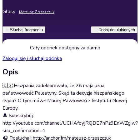
Głosy
Mateusz Grzeszczuk
Słuchaj fragmentu
Dodaj do ulubionych
Cały odcinek dostępny za darmo
Zaloguj się i słuchaj odcinka
Opis
🇪🇸 Hiszpania zadeklarowała, że 28 maja uzna
państwowość Palestyny. Skąd ta decyzja hiszpańskiego
rządu? O tym mówił Maciej Pawłowski z Instytutu Nowej
Europy.
🔔 Subskrybuj:
http://youtube.com/channel/UCHAfbyjRQDE7hPz9EnWZgiw?
sub_confirmation=1
🎧 Posłuchaj: http://anchor.fm/mateusz-grzeszczuk