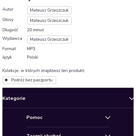
Autor
Mateusz Grzeszczuk
Głosy
Mateusz Grzeszczuk
Długość
20 minut
Wydawca
Mateusz Grzeszczuk
Format
MP3
Język
Polski
Kolekcje, w których znajdziesz ten produkt
:
Podróż bez paszportu
Kategorie
Nowości
Pomoc
Oferty specjalne
Kontakt
Bestsellery