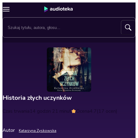
Historia złych uczynków
Czas trwania
14 godzin 21 minut
Ocena
4.7
(17 ocen)
Autor
Katarzyna Zyskowska