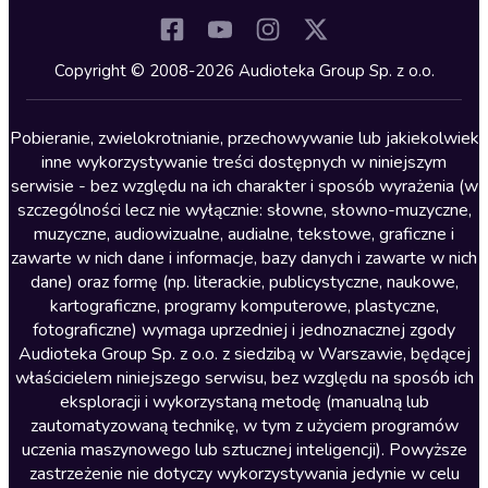
Komedia
Kryminały
Copyright © 2008-2026 Audioteka Group Sp. z o.o.
Lektury szkolne
Literatura anglojęzyczna
Pobieranie, zwielokrotnianie, przechowywanie lub jakiekolwiek
inne wykorzystywanie treści dostępnych w niniejszym
Literatura faktu
serwisie - bez względu na ich charakter i sposób wyrażenia (w
szczególności lecz nie wyłącznie: słowne, słowno-muzyczne,
Literatura obyczajowa
muzyczne, audiowizualne, audialne, tekstowe, graficzne i
Literatura piękna obca
zawarte w nich dane i informacje, bazy danych i zawarte w nich
dane) oraz formę (np. literackie, publicystyczne, naukowe,
Literatura piękna polska
kartograficzne, programy komputerowe, plastyczne,
Nagrania relaksacyjne
fotograficzne) wymaga uprzedniej i jednoznacznej zgody
Audioteka Group Sp. z o.o. z siedzibą w Warszawie, będącej
Nauka języków
właścicielem niniejszego serwisu, bez względu na sposób ich
Nauki humanistyczne
eksploracji i wykorzystaną metodę (manualną lub
zautomatyzowaną technikę, w tym z użyciem programów
Podcasty i audycje
uczenia maszynowego lub sztucznej inteligencji). Powyższe
Polityka
zastrzeżenie nie dotyczy wykorzystywania jedynie w celu