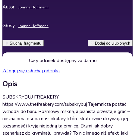
Autor
Joanna Hoffmann
Głosy
Joanna Hoffmann
Słuchaj fragmentu
Dodaj do ulubionych
Cały odcinek dostępny za darmo
Zaloguj się i słuchaj odcinka
Opis
SUBSKRYBUJ FREAKERY
https://www.thefreakery.com/subskrybuj Tajemnicza postać
wchodzi do baru. Rozmowy milkną, a pianista przestaje grać –
nieznajoma osoba nosi okulary, które skutecznie ukrywają jej
tożsamość i kryją niejedną tajemnicę. Brzmi jak dobry
scenariusz do kryminału, prawda? To nic innego niż efekt, jaki