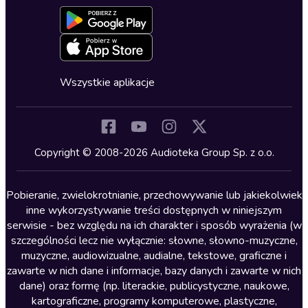
Aktywuj kartę
Formularz zgłaszania nielegalnych treści
Dla młodzieży
Blog
Oferta dla firm i bibliotek
Deklaracja dostępności
Erotyczne
Zapowiedzi
Fantastyka
Cykle audiobooków
Horror
Wszystkie aplikacje
Inne języki
Komedia
Kryminały
Copyright © 2008-2026 Audioteka Group Sp. z o.o.
Lektury szkolne
Literatura anglojęzyczna
Pobieranie, zwielokrotnianie, przechowywanie lub jakiekolwiek
inne wykorzystywanie treści dostępnych w niniejszym
Literatura faktu
serwisie - bez względu na ich charakter i sposób wyrażenia (w
szczególności lecz nie wyłącznie: słowne, słowno-muzyczne,
Literatura obyczajowa
muzyczne, audiowizualne, audialne, tekstowe, graficzne i
Literatura piękna obca
zawarte w nich dane i informacje, bazy danych i zawarte w nich
dane) oraz formę (np. literackie, publicystyczne, naukowe,
Literatura piękna polska
kartograficzne, programy komputerowe, plastyczne,