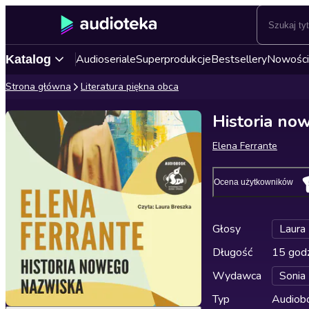
Audioseriale
Superprodukcje
Bestsellery
Nowości
Katalog
Strona główna
Literatura piękna obca
Historia no
Elena Ferrante
Ocena użytkowników
Głosy
Laura
Długość
15 godz
Wydawca
Sonia
Typ
Audiobo