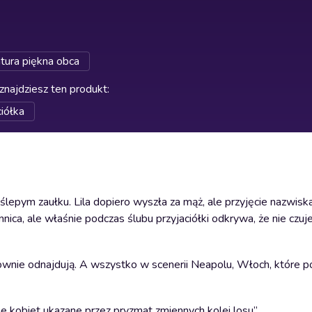
atura piękna obca
znajdziesz ten produkt
:
ciółka
ę w ślepym zaułku. Lila dopiero wyszła za mąż, ale przyjęcie nazwis
nica, ale właśnie podczas ślubu przyjaciółki odkrywa, że nie czuje
ownie odnajdują. A wszystko w scenerii Neapolu, Włoch, które po
zne kobiet ukazane przez pryzmat zmiennych kolei losu”.