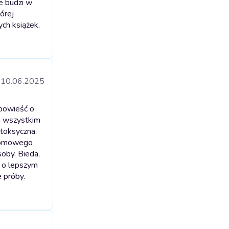
e budzi w
órej
ch książek,
10.06.2025
opowieść o
ym wszystkim
 toksyczna.
otomowego
soby. Bieda,
e o lepszym
e próby.