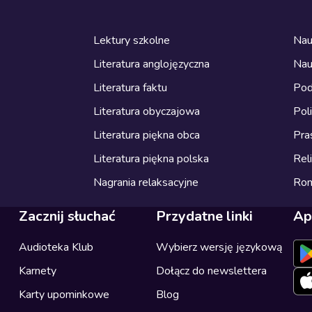
Lektury szkolne
Nau
Literatura anglojęzyczna
Nau
Literatura faktu
Pod
Literatura obyczajowa
Pol
Literatura piękna obca
Pra
Literatura piękna polska
Reli
Nagrania relaksacyjne
Ro
Zacznij słuchać
Przydatne linki
Ap
Audioteka Klub
Wybierz wersję językową
Karnety
Dołącz do newslettera
Karty upominkowe
Blog