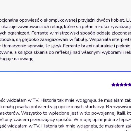
jonalna opowieść o skomplikowanej przyjaźni dwóch kobiet, Lili i
zuje zawirowania ich relacji, które są pełne miłości, rywalizacji 
ch ograniczeń. Ferrante w mistrzowski sposób oddaje złożoność 
diobooka, są głęboko zaangażowani w fabułę. Wspaniała interpreta
e tłumaczenie sprawia, że język Ferrante brzmi naturalnie i pięknie
ne, a książka skłania do refleksji nad własnymi wyborami i rela
sługuje na uwagę.
ść widziałam w TV. Historia tak mnie wciągnęła, że musiałam zak
konałą pisarką potwierdzają opinie innych słuchaczy. Rzeczywiści
rakterów. Wszystko to wplecione jest w tło powojennej Italii, kt
lony, czasem przerażający sposób. W mojej opinii jedna z lepszy
ęść widziałam w TV. Historia tak mnie wciągnęła, że musiałam za