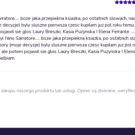
atore..... boze jaka przepiekna ksiazka, po ostatnich slowach, na
 (moje decyzje) byly sluszne pierwsza czesc kupilam juz pol roku tem
ojawil sie glos Laury Breszki, Kasia Puzynska I Elena Ferrante ....
yl Nino Sarratore..... boze jaka przepiekna ksiazka, po ostatnich s
h wybory (moje decyzje) byly sluszne pierwsza czesc kupilam juz pol 
ale potem pojawil sie glos Laury Breszki, Kasia Puzynska I Elena F
ielbiam.
zakupu naszego produktu lub usługi. Opinie są zbierane, weryfik