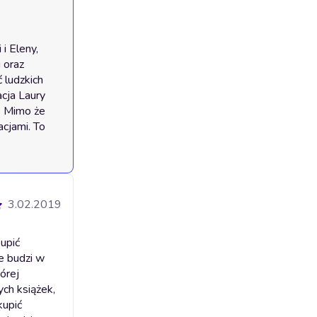
 Eleny, 
oraz 
ludzkich 
cja Laury 
. Mimo że 
cjami. To 
3.02.2019
upić
e budzi w
órej
ch książek,
kupić