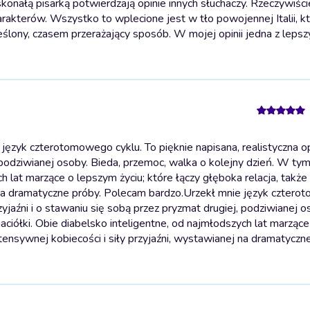
konałą pisarką potwierdzają opinie innych słuchaczy. Rzeczywiści
rakterów. Wszystko to wplecione jest w tło powojennej Italii, kt
lony, czasem przerażający sposób. W mojej opinii jedna z lepszy
język czterotomowego cyklu. To pięknie napisana, realistyczna 
j, podziwianej osoby. Bieda, przemoc, walka o kolejny dzień. W t
ch lat marzące o lepszym życiu; które łączy głęboka relacja, także
 na dramatyczne próby. Polecam bardzo.
Urzekł mnie język czter
zyjaźni i o stawaniu się sobą przez pryzmat drugiej, podziwianej o
ciółki. Obie diabelsko inteligentne, od najmłodszych lat marząc
ntensywnej kobiecości i siły przyjaźni, wystawianej na dramatyczn