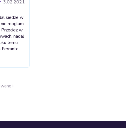
3.02.2021
dal siedze w
u, nie moglam
. Przeciez w
lowach, nadal
roku temu,
errante .....
owane i