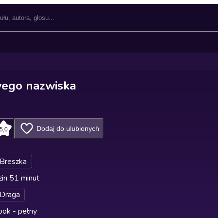
wego nazwiska
Dodaj do ulubionych
5,0
 Breszka
in 51 minut
 Draga
ok - pełny