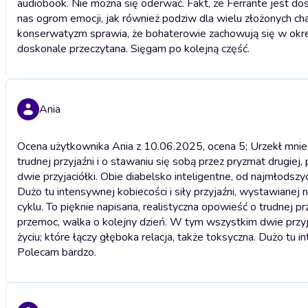
audiobook. Nie można się oderwać. Fakt, że Ferrante jest dos
nas ogrom emocji, jak również podziw dla wielu złożonych cha
konserwatyzm sprawia, że bohaterowie zachowują się w okreś
doskonale przeczytana. Sięgam po kolejną część.
Ania
Ocena użytkownika Ania z 10.06.2025, ocena 5; Urzekł mnie 
trudnej przyjaźni i o stawaniu się sobą przez pryzmat drugie
dwie przyjaciółki. Obie diabelsko inteligentne, od najmłodszy
Dużo tu intensywnej kobiecości i siły przyjaźni, wystawianej
cyklu. To pięknie napisana, realistyczna opowieść o trudnej pr
przemoc, walka o kolejny dzień. W tym wszystkim dwie przyja
życiu; które łączy głęboka relacja, także toksyczna. Dużo tu i
Polecam bardzo.