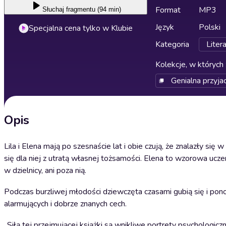
Format
MP3
Słuchaj
fragmentu (94 min)
Język
Polski
Specjalna cena tylko w Klubie
Kategoria
Liter
Kolekcje, w których 
Genialna przyja
Opis
Lila i Elena mają po szesnaście lat i obie czują, że znalazły si
się dla niej z utratą własnej tożsamości. Elena to wzorowa uczen
w dzielnicy, ani poza nią.
Podczas burzliwej młodości dziewczęta czasami gubią się i pon
alarmujących i dobrze znanych cech.
„Siłą tej przejmującej książki są wnikliwe portrety psychologic