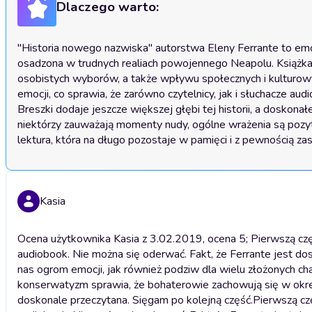
Dlaczego warto:
"Historia nowego nazwiska" autorstwa Eleny Ferrante to emoc
osadzona w trudnych realiach powojennego Neapolu. Książka uka
osobistych wyborów, a także wpływu społecznych i kulturowy
emocji, co sprawia, że zarówno czytelnicy, jak i słuchacze au
Breszki dodaje jeszcze większej głębi tej historii, a doskonał
niektórzy zauważają momenty nudy, ogólne wrażenia są pozytyw
lektura, która na długo pozostaje w pamięci i z pewnością za
Kasia
Ocena użytkownika Kasia z 3.02.2019, ocena 5; Pierwszą czę
audiobook. Nie można się oderwać. Fakt, że Ferrante jest dos
nas ogrom emocji, jak również podziw dla wielu złożonych cha
konserwatyzm sprawia, że bohaterowie zachowują się w okreś
doskonale przeczytana. Sięgam po kolejną część.
Pierwszą cz