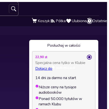
Koszyk
Półka
Ulubione
Ostatnie
Posłuchaj w całości
22,90 zł
Specjalna cena tylko w Klubie
Dołącz do
14 dni za darmo na start
Niższe ceny na tysiące
audiobooków
Ponad 50.000 tytułów w
ramach Klubu