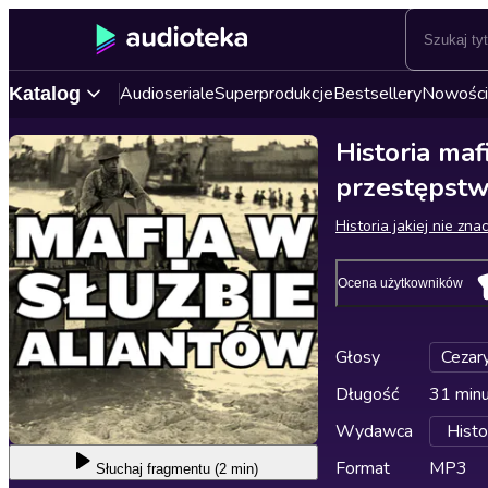
Audioseriale
Superprodukcje
Bestsellery
Nowości
Katalog
Historia mafi
przestępst
Historia jakiej nie zna
Ocena użytkowników
Głosy
Cezary
Długość
31 min
Wydawca
Histor
Format
MP3
Słuchaj
fragmentu (2 min)