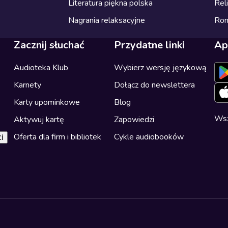
Literatura piękna polska
Reli
Nagrania relaksacyjne
Ro
Zacznij słuchać
Przydatne linki
Ap
Audioteka Klub
Wybierz wersję językową
Karnety
Dołącz do newslettera
Karty upominkowe
Blog
Wsz
Aktywuj kartę
Zapowiedzi
Oferta dla firm i bibliotek
Cykle audiobooków
i