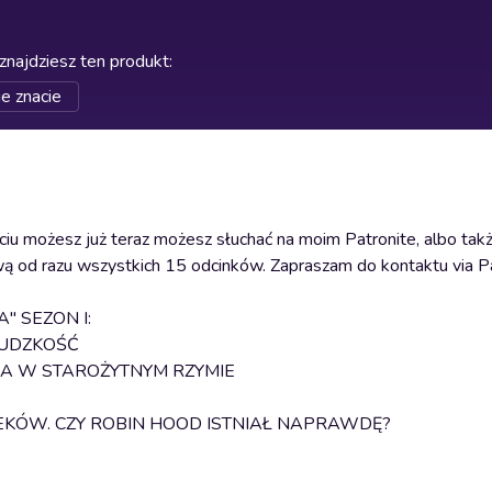
znajdziesz ten produkt
:
ie znacie
ciu możesz już teraz możesz słuchać na moim Patronite, albo tak
ową od razu wszystkich 15 odcinków. Zapraszam do kontaktu via Pa
" SEZON I:
LUDZKOŚĆ
ARA W STAROŻYTNYM RZYMIE
EKÓW. CZY ROBIN HOOD ISTNIAŁ NAPRAWDĘ?