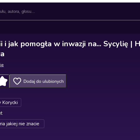
i i jak pomogła w inwazji na... Sycylię | H
wa
cie
Dodaj do ulubionych
 Korycki
ut
ia jakiej nie znacie