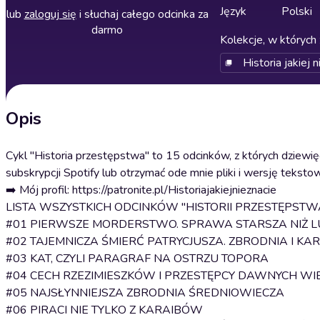
Język
Polski
lub
zaloguj się
i słuchaj całego odcinka za
darmo
Kolekcje, w których 
Historia jakiej n
Opis
Cykl "Historia przestępstwa" to 15 odcinków, z których dziewię
subskrypcji Spotify lub otrzymać ode mnie pliki i wersję tekst
➡️ Mój profil: https://patronite.pl/Historiajakiejnieznacie
LISTA WSZYSTKICH ODCINKÓW "HISTORII PRZESTĘPSTWA
#01 PIERWSZE MORDERSTWO. SPRAWA STARSZA NIŻ 
#02 TAJEMNICZA ŚMIERĆ PATRYCJUSZA. ZBRODNIA I K
#03 KAT, CZYLI PARAGRAF NA OSTRZU TOPORA
#04 CECH RZEZIMIESZKÓW I PRZESTĘPCY DAWNYCH WI
#05 NAJSŁYNNIEJSZA ZBRODNIA ŚREDNIOWIECZA
#06 PIRACI NIE TYLKO Z KARAIBÓW