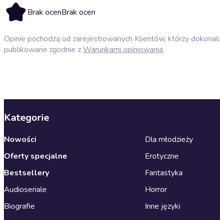
Brak ocen
Brak ocen
Opinie pochodzą od zarejestrowanych Klientów, którzy dokonali 
publikowane zgodnie z
Warunkami opiniowania
.
Kategorie
Nowości
Dla młodzieży
Oferty specjalne
Erotyczne
Bestsellery
Fantastyka
Audioseriale
Horror
Biografie
Inne języki