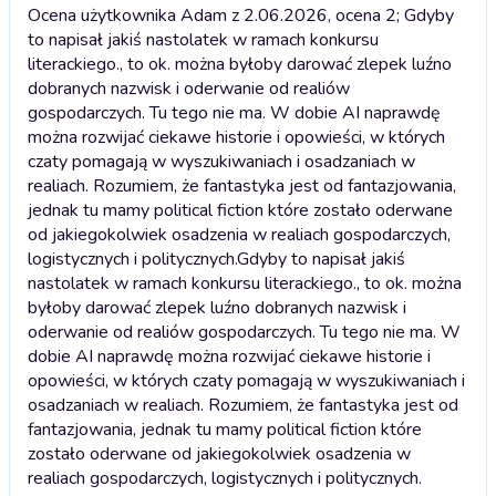
Ocena użytkownika Adam z 2.06.2026, ocena 2; Gdyby
to napisał jakiś nastolatek w ramach konkursu
literackiego., to ok. można byłoby darować zlepek luźno
dobranych nazwisk i oderwanie od realiów
gospodarczych. Tu tego nie ma. W dobie AI naprawdę
można rozwijać ciekawe historie i opowieści, w których
czaty pomagają w wyszukiwaniach i osadzaniach w
realiach. Rozumiem, że fantastyka jest od fantazjowania,
jednak tu mamy political fiction które zostało oderwane
od jakiegokolwiek osadzenia w realiach gospodarczych,
logistycznych i politycznych.
Gdyby to napisał jakiś
nastolatek w ramach konkursu literackiego., to ok. można
byłoby darować zlepek luźno dobranych nazwisk i
oderwanie od realiów gospodarczych. Tu tego nie ma. W
dobie AI naprawdę można rozwijać ciekawe historie i
opowieści, w których czaty pomagają w wyszukiwaniach i
osadzaniach w realiach. Rozumiem, że fantastyka jest od
fantazjowania, jednak tu mamy political fiction które
zostało oderwane od jakiegokolwiek osadzenia w
realiach gospodarczych, logistycznych i politycznych.