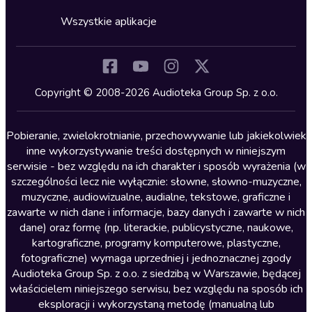
Cykle audiobooków
Horror
Wszystkie aplikacje
Inne języki
Komedia
Kryminały
Copyright © 2008-2026 Audioteka Group Sp. z o.o.
Lektury szkolne
Literatura anglojęzyczna
Pobieranie, zwielokrotnianie, przechowywanie lub jakiekolwiek
inne wykorzystywanie treści dostępnych w niniejszym
Literatura faktu
serwisie - bez względu na ich charakter i sposób wyrażenia (w
szczególności lecz nie wyłącznie: słowne, słowno-muzyczne,
Literatura obyczajowa
muzyczne, audiowizualne, audialne, tekstowe, graficzne i
Literatura piękna obca
zawarte w nich dane i informacje, bazy danych i zawarte w nich
dane) oraz formę (np. literackie, publicystyczne, naukowe,
Literatura piękna polska
kartograficzne, programy komputerowe, plastyczne,
Nagrania relaksacyjne
fotograficzne) wymaga uprzedniej i jednoznacznej zgody
Audioteka Group Sp. z o.o. z siedzibą w Warszawie, będącej
Nauka języków
właścicielem niniejszego serwisu, bez względu na sposób ich
Nauki humanistyczne
eksploracji i wykorzystaną metodę (manualną lub