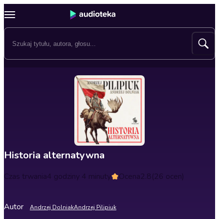
Historia alternatywna
Czas trwania
4 godziny 4 minuty
Ocena
2.8
(26 ocen)
Autor
Andrzej Dolniak
Andrzej Pilipiuk