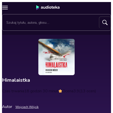
Himalaistka
Czas trwania
18 godzin 30 minut
Ocena
3.9
(13 ocen)
Autor
Wojciech Wójcik