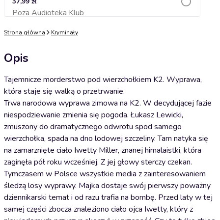
37,99 zł
Poza Audioteka Klub
Dodaj do koszyka
Strona główna
Kryminały
Opis
Tajemnicze morderstwo pod wierzchołkiem K2. Wyprawa,
która staje się walką o przetrwanie.
Trwa narodowa wyprawa zimowa na K2. W decydującej fazie
niespodziewanie zmienia się pogoda. Łukasz Lewicki,
zmuszony do dramatycznego odwrotu spod samego
wierzchołka, spada na dno lodowej szczeliny. Tam natyka się
na zamarznięte ciało Iwetty Miller, znanej himalaistki, która
zaginęła pół roku wcześniej. Z jej głowy sterczy czekan.
Tymczasem w Polsce wszystkie media z zainteresowaniem
śledzą losy wyprawy. Majka dostaje swój pierwszy poważny
dziennikarski temat i od razu trafia na bombę. Przed laty w tej
samej części zbocza znaleziono ciało ojca Iwetty, który z