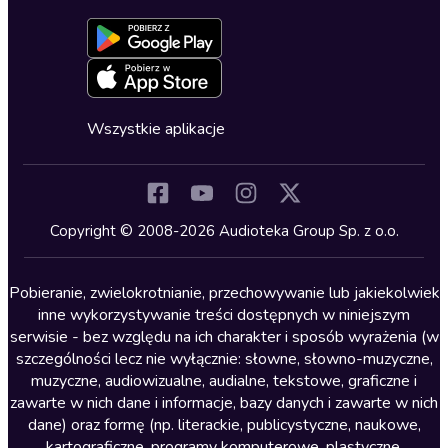
Dołącz do newslettera
Aktywuj kartę
Formularz zgłaszania nielegalnych treści
Dla młodzieży
Blog
Oferta dla firm i bibliotek
Deklaracja dostępności
Erotyczne
Zapowiedzi
Fantastyka
Cykle audiobooków
Horror
Wszystkie aplikacje
Inne języki
Komedia
Kryminały
Copyright © 2008-2026 Audioteka Group Sp. z o.o.
Lektury szkolne
Literatura anglojęzyczna
Pobieranie, zwielokrotnianie, przechowywanie lub jakiekolwiek
inne wykorzystywanie treści dostępnych w niniejszym
Literatura faktu
serwisie - bez względu na ich charakter i sposób wyrażenia (w
szczególności lecz nie wyłącznie: słowne, słowno-muzyczne,
Literatura obyczajowa
muzyczne, audiowizualne, audialne, tekstowe, graficzne i
Literatura piękna obca
zawarte w nich dane i informacje, bazy danych i zawarte w nich
dane) oraz formę (np. literackie, publicystyczne, naukowe,
Literatura piękna polska
kartograficzne, programy komputerowe, plastyczne,