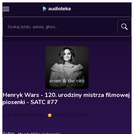
Henryk Wars - 120. urodziny mistrza filmowej
piosenki - SATC #77
Czas trwania
29 minut
Ocena
5
(1 ocena)
Autor