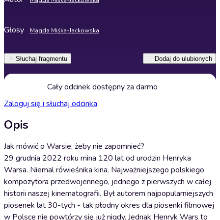
Magda Miśka-Jackowska
Głosy
Magda Miśka-Jackowska
Słuchaj fragmentu
Dodaj do ulubionych
Cały odcinek dostępny za darmo
Zaloguj się i słuchaj odcinka
Opis
Jak mówić o Warsie, żeby nie zapomnieć?
29 grudnia 2022 roku mina 120 lat od urodzin Henryka
Warsa. Niemal rówieśnika kina. Najważniejszego polskiego
kompozytora przedwojennego, jednego z pierwszych w całej
historii naszej kinematografii. Był autorem najpopularniejszych
piosenek lat 30-tych - tak płodny okres dla piosenki filmowej
w Polsce nie powtórzy się już nigdy. Jednak Henryk Wars to