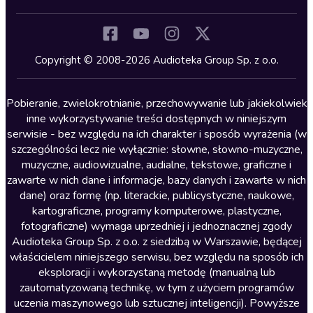
Inne języki
Komedia
Kryminały
Copyright © 2008-2026 Audioteka Group Sp. z o.o.
Lektury szkolne
Literatura anglojęzyczna
Pobieranie, zwielokrotnianie, przechowywanie lub jakiekolwiek
inne wykorzystywanie treści dostępnych w niniejszym
Literatura faktu
serwisie - bez względu na ich charakter i sposób wyrażenia (w
szczególności lecz nie wyłącznie: słowne, słowno-muzyczne,
Literatura obyczajowa
muzyczne, audiowizualne, audialne, tekstowe, graficzne i
Literatura piękna obca
zawarte w nich dane i informacje, bazy danych i zawarte w nich
dane) oraz formę (np. literackie, publicystyczne, naukowe,
Literatura piękna polska
kartograficzne, programy komputerowe, plastyczne,
Nagrania relaksacyjne
fotograficzne) wymaga uprzedniej i jednoznacznej zgody
Audioteka Group Sp. z o.o. z siedzibą w Warszawie, będącej
Nauka języków
właścicielem niniejszego serwisu, bez względu na sposób ich
Nauki humanistyczne
eksploracji i wykorzystaną metodę (manualną lub
zautomatyzowaną technikę, w tym z użyciem programów
Podcasty i audycje
uczenia maszynowego lub sztucznej inteligencji). Powyższe