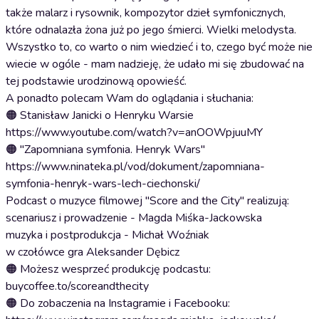
także malarz i rysownik, kompozytor dzieł symfonicznych,
które odnalazła żona już po jego śmierci. Wielki melodysta.
Wszystko to, co warto o nim wiedzieć i to, czego być może nie
wiecie w ogóle - mam nadzieję, że udało mi się zbudować na
tej podstawie urodzinową opowieść.
A ponadto polecam Wam do oglądania i słuchania:
🟠 Stanisław Janicki o Henryku Warsie
https://www.youtube.com/watch?v=anOOWpjuuMY
🟠 "Zapomniana symfonia. Henryk Wars"
https://www.ninateka.pl/vod/dokument/zapomniana-
symfonia-henryk-wars-lech-ciechonski/
Podcast o muzyce filmowej "Score and the City" realizują:
scenariusz i prowadzenie - Magda Miśka-Jackowska
muzyka i postprodukcja - Michał Woźniak
w czołówce gra Aleksander Dębicz
🟠 Możesz wesprzeć produkcję podcastu:
buycoffee.to/scoreandthecity
🟠 Do zobaczenia na Instagramie i Facebooku: