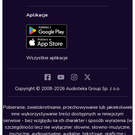
Karnety
Polityka prywatności
Biznes, marketing, ekonomia
Wybierz wersję językową
Karty upominkowe
Ustawienia prywatności
Dla dzieci
Aplikacje
Dołącz do newslettera
Aktywuj kartę
Formularz zgłaszania nielegalnych treści
Dla młodzieży
Blog
Oferta dla firm i bibliotek
Deklaracja dostępności
Erotyczne
Zapowiedzi
Fantastyka
Cykle audiobooków
Horror
Wszystkie aplikacje
Inne języki
Komedia
Kryminały
Copyright © 2008-2026 Audioteka Group Sp. z o.o.
Lektury szkolne
Literatura anglojęzyczna
Pobieranie, zwielokrotnianie, przechowywanie lub jakiekolwiek
inne wykorzystywanie treści dostępnych w niniejszym
Literatura faktu
serwisie - bez względu na ich charakter i sposób wyrażenia (w
szczególności lecz nie wyłącznie: słowne, słowno-muzyczne,
Literatura obyczajowa
muzyczne, audiowizualne, audialne, tekstowe, graficzne i