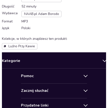
Długość
52 minuty
Wydawca
NAAB.pl Adam Borodo
Format
MP3
Język
Polski
Kolekcje, w których znajdziesz ten produkt
:
Luźno Przy Kawie
Kategorie
Nowości
Pomoc
Oferty specjalne
Kontakt
Bestsellery
Zacznij słuchać
Pomoc
Audioseriale
Audioteka Klub
Regulamin
Biografie
Przydatne linki