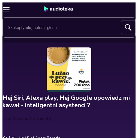
Hej Siri, Alexa play, Hej Google opowiedz mi
kawał - inteligentni asystenci ?
Czas trwania
52 minuty
Autor