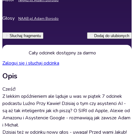
NAAB.pl Adam Borodo
Głosy
NAAB.pl Adam Borodo
Słuchaj fragmentu
Dodaj do ulubionych
Cały odcinek dostępny za darmo
Zaloguj się i słuchaj odcinka
Opis
Cześć!
Z lekkim opóźnieniem ale ląduje u was w piątek 7 odcinek
podcastu Luźno Przy Kawie! Dzisiaj o tym czy asystenci AI -
są aż tak inteligentni jak ich piszą? O SIRI od Apple, Alexie od
Amazonu i Asystencie Google - rozmawiają jak zawsze Adam
i Michał.
Dzisiaj też w odcinku nowy głos - uwaga! Przed wami Jakub!