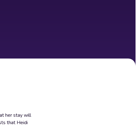
t her stay will
ts that Heidi