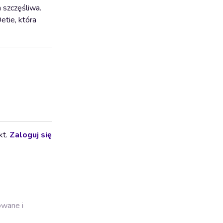
 szczęśliwa.
etie, która
kt.
Zaloguj się
owane i