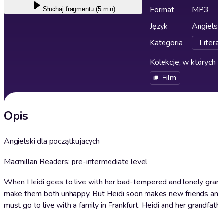
Format
MP3
Słuchaj
fragmentu (5 min)
Język
Angiels
Kategoria
Liter
Kolekcje, w których 
Film
Opis
Angielski dla początkujących
Macmillan Readers: pre-intermediate level
When Heidi goes to live with her bad-tempered and lonely grandf
make them both unhappy. But Heidi soon makes new friends and g
must go to live with a family in Frankfurt. Heidi and her grandfa