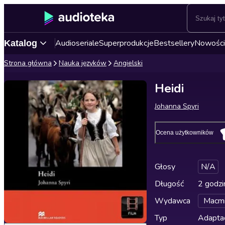
Audioseriale
Superprodukcje
Bestsellery
Nowości
Katalog
Strona główna
Nauka języków
Angielski
Heidi
Johanna Spyri
Ocena użytkowników
Głosy
N/A
Długość
2 godzi
Wydawca
Macmi
Typ
Adapta