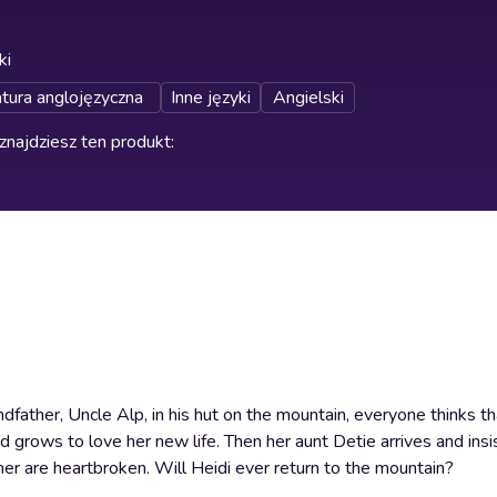
ki
atura anglojęzyczna
Inne języki
Angielski
znajdziesz ten produkt
:
ather, Uncle Alp, in his hut on the mountain, everyone thinks tha
rows to love her new life. Then her aunt Detie arrives and insis
ther are heartbroken. Will Heidi ever return to the mountain?