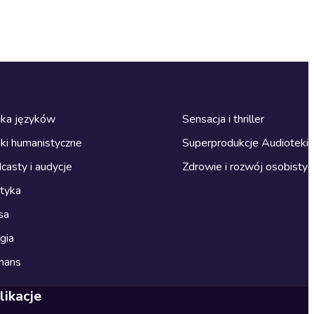
ka języków
Sensacja i thriller
ki humanistyczne
Superprodukcje Audioteki
casty i audycje
Zdrowie i rozwój osobisty
ityka
sa
gia
mans
likacje