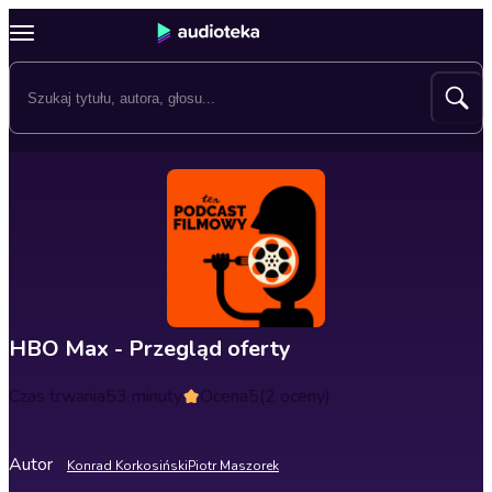
HBO Max - Przegląd oferty
Czas trwania
53 minuty
Ocena
5
(2 oceny)
Autor
Konrad Korkosiński
Piotr Maszorek