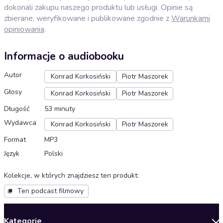
dokonali zakupu naszego produktu lub usługi. Opinie są
zbierane, weryfikowane i publikowane zgodnie z
Warunkami
opiniowania
.
Informacje o audiobooku
Autor
Konrad Korkosiński
Piotr Maszorek
Głosy
Konrad Korkosiński
Piotr Maszorek
Długość
53 minuty
Wydawca
Konrad Korkosiński
Piotr Maszorek
Format
MP3
Język
Polski
Kolekcje, w których znajdziesz ten produkt
:
Ten podcast filmowy
Kategorie