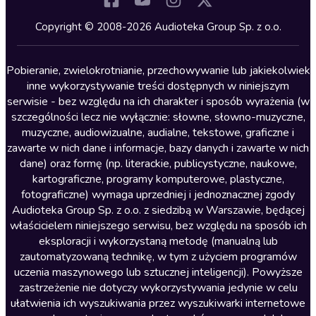
Kryminały
Copyright © 2008-2026 Audioteka Group Sp. z o.o.
Lektury szkolne
Literatura anglojęzyczna
Pobieranie, zwielokrotnianie, przechowywanie lub jakiekolwiek
inne wykorzystywanie treści dostępnych w niniejszym
Literatura faktu
serwisie - bez względu na ich charakter i sposób wyrażenia (w
szczególności lecz nie wyłącznie: słowne, słowno-muzyczne,
Literatura obyczajowa
muzyczne, audiowizualne, audialne, tekstowe, graficzne i
Literatura piękna obca
zawarte w nich dane i informacje, bazy danych i zawarte w nich
dane) oraz formę (np. literackie, publicystyczne, naukowe,
Literatura piękna polska
kartograficzne, programy komputerowe, plastyczne,
Nagrania relaksacyjne
fotograficzne) wymaga uprzedniej i jednoznacznej zgody
Audioteka Group Sp. z o.o. z siedzibą w Warszawie, będącej
Nauka języków
właścicielem niniejszego serwisu, bez względu na sposób ich
Nauki humanistyczne
eksploracji i wykorzystaną metodę (manualną lub
zautomatyzowaną technikę, w tym z użyciem programów
Podcasty i audycje
uczenia maszynowego lub sztucznej inteligencji). Powyższe
Polityka
zastrzeżenie nie dotyczy wykorzystywania jedynie w celu
ułatwienia ich wyszukiwania przez wyszukiwarki internetowe
Prasa