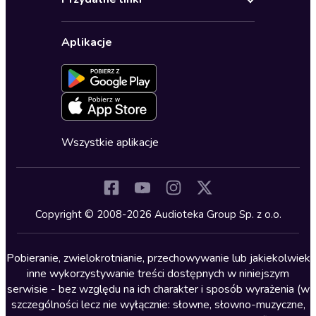
Karnety
Polityka prywatności
Biznes, marketing, ekonomia
Wybierz wersję językową
Karty upominkowe
Ustawienia prywatności
Dla dzieci
Aplikacje
Dołącz do newslettera
Aktywuj kartę
Formularz zgłaszania nielegalnych treści
Dla młodzieży
Blog
Oferta dla firm i bibliotek
Deklaracja dostępności
Erotyczne
Zapowiedzi
Fantastyka
Cykle audiobooków
Horror
Wszystkie aplikacje
Inne języki
Komedia
Kryminały
Copyright © 2008-2026 Audioteka Group Sp. z o.o.
Lektury szkolne
Literatura anglojęzyczna
Pobieranie, zwielokrotnianie, przechowywanie lub jakiekolwiek
inne wykorzystywanie treści dostępnych w niniejszym
Literatura faktu
serwisie - bez względu na ich charakter i sposób wyrażenia (w
szczególności lecz nie wyłącznie: słowne, słowno-muzyczne,
Literatura obyczajowa