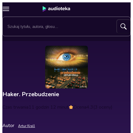
Haker. Przebudzenie
Czas trwania
11 godzin 12 minut
Ocena
4.3
(3 oceny)
Autor
Artur Krall