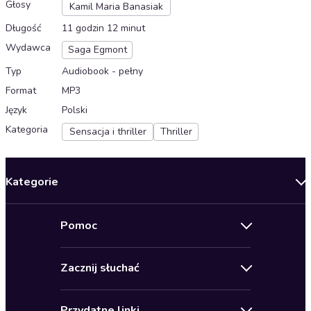
Głosy
Kamil Maria Banasiak
Długość
11 godzin 12 minut
Wydawca
Saga Egmont
Typ
Audiobook - pełny
Format
MP3
Język
Polski
Kategoria
Sensacja i thriller
Thriller
Kategorie
Nowości
Pomoc
Oferty specjalne
Kontakt
Bestsellery
Zacznij słuchać
Pomoc
Audioseriale
Audioteka Klub
Regulamin
Biografie
Przydatne linki