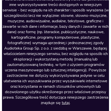
inne wykorzystywanie treści dostępnych w niniejszym
Literatura faktu
serwisie - bez względu na ich charakter i sposób wyrażenia (w
szczególności lecz nie wyłącznie: słowne, słowno-muzyczne,
Literatura obyczajowa
muzyczne, audiowizualne, audialne, tekstowe, graficzne i
Literatura piękna obca
zawarte w nich dane i informacje, bazy danych i zawarte w nich
dane) oraz formę (np. literackie, publicystyczne, naukowe,
Literatura piękna polska
kartograficzne, programy komputerowe, plastyczne,
Nagrania relaksacyjne
fotograficzne) wymaga uprzedniej i jednoznacznej zgody
Audioteka Group Sp. z o.o. z siedzibą w Warszawie, będącej
Nauka języków
właścicielem niniejszego serwisu, bez względu na sposób ich
Nauki humanistyczne
eksploracji i wykorzystaną metodę (manualną lub
zautomatyzowaną technikę, w tym z użyciem programów
Podcasty i audycje
uczenia maszynowego lub sztucznej inteligencji). Powyższe
Polityka
zastrzeżenie nie dotyczy wykorzystywania jedynie w celu
ułatwienia ich wyszukiwania przez wyszukiwarki internetowe
Prasa
oraz korzystania w ramach stosunków umownych lub
Religia
dozwolonego użytku określonego przez właściwe przepisy
prawa. Szczegółowa treść dotycząca niniejszego zastrzeżenia
Romans
znajduje się
tutaj
.
Sensacja i thriller