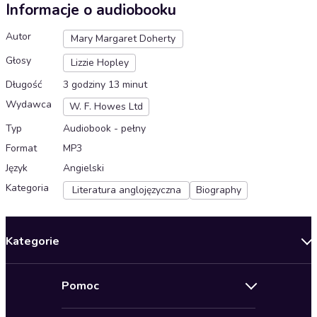
Informacje o audiobooku
Autor
Mary Margaret Doherty
Głosy
Lizzie Hopley
Długość
3 godziny 13 minut
Wydawca
W. F. Howes Ltd
Typ
Audiobook - pełny
Format
MP3
Język
Angielski
Kategoria
Literatura anglojęzyczna
Biography
Kategorie
Nowości
Pomoc
Oferty specjalne
Kontakt