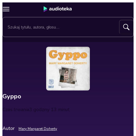
Gyppo
Czas trwania
3 godziny 13 minut
Autor
Mary Margaret Doherty