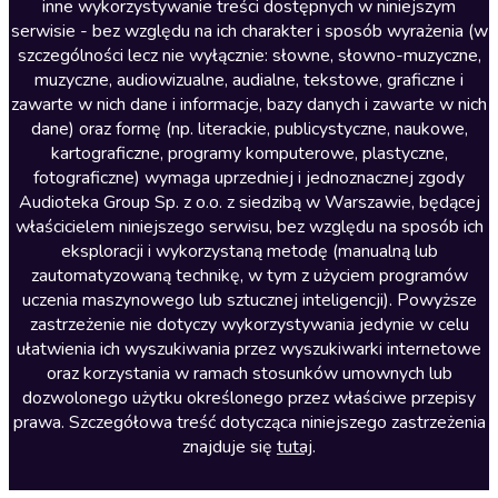
inne wykorzystywanie treści dostępnych w niniejszym
Literatura faktu
serwisie - bez względu na ich charakter i sposób wyrażenia (w
szczególności lecz nie wyłącznie: słowne, słowno-muzyczne,
Literatura obyczajowa
muzyczne, audiowizualne, audialne, tekstowe, graficzne i
Literatura piękna obca
zawarte w nich dane i informacje, bazy danych i zawarte w nich
dane) oraz formę (np. literackie, publicystyczne, naukowe,
Literatura piękna polska
kartograficzne, programy komputerowe, plastyczne,
Nagrania relaksacyjne
fotograficzne) wymaga uprzedniej i jednoznacznej zgody
Audioteka Group Sp. z o.o. z siedzibą w Warszawie, będącej
Nauka języków
właścicielem niniejszego serwisu, bez względu na sposób ich
Nauki humanistyczne
eksploracji i wykorzystaną metodę (manualną lub
zautomatyzowaną technikę, w tym z użyciem programów
Podcasty i audycje
uczenia maszynowego lub sztucznej inteligencji). Powyższe
Polityka
zastrzeżenie nie dotyczy wykorzystywania jedynie w celu
ułatwienia ich wyszukiwania przez wyszukiwarki internetowe
Prasa
oraz korzystania w ramach stosunków umownych lub
Religia
dozwolonego użytku określonego przez właściwe przepisy
prawa. Szczegółowa treść dotycząca niniejszego zastrzeżenia
Romans
znajduje się
tutaj
.
Sensacja i thriller