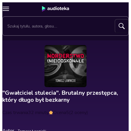
"Gwałciciel stulecia". Brutalny przestępca,
który długo był bezkarny
Czas trwania
32 minuty
Ocena
5
(2 oceny)
Autor