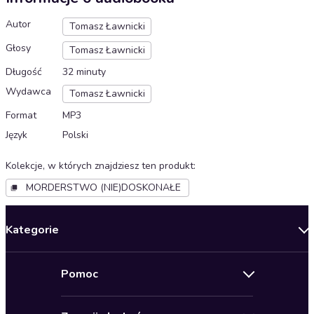
Autor
Tomasz Ławnicki
Głosy
Tomasz Ławnicki
Długość
32 minuty
Wydawca
Tomasz Ławnicki
Format
MP3
Język
Polski
Kolekcje, w których znajdziesz ten produkt
:
MORDERSTWO (NIE)DOSKONAŁE
Kategorie
Nowości
Pomoc
Oferty specjalne
Kontakt
Bestsellery