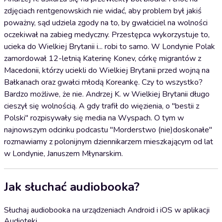
zdjęciach rentgenowskich nie widać, aby problem był jakiś
poważny, sąd udziela zgody na to, by gwałciciel na wolności
oczekiwał na zabieg medyczny. Przestępca wykorzystuje to,
ucieka do Wielkiej Brytanii i... robi to samo. W Londynie Polak
zamordował 12-letnią Katerinę Konev, córkę migrantów z
Macedonii, którzy uciekli do Wielkiej Brytanii przed wojną na
Bałkanach oraz gwałci młodą Koreankę. Czy to wszystko?
Bardzo możliwe, że nie. Andrzej K. w Wielkiej Brytanii długo
cieszył się wolnością. A gdy trafił do więzienia, o "bestii z
Polski" rozpisywały się media na Wyspach. O tym w
najnowszym odcinku podcastu "Morderstwo (nie)doskonałe"
rozmawiamy z polonijnym dziennikarzem mieszkającym od lat
w Londynie, Januszem Młynarskim.
Jak słuchać audiobooka?
Słuchaj audiobooka na urządzeniach Android i iOS w aplikacji
Audioteki