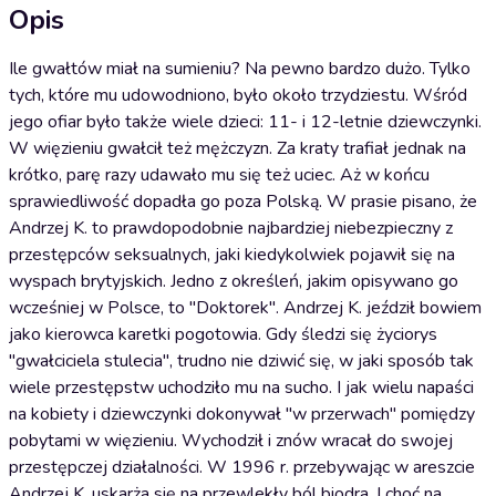
Opis
Ile gwałtów miał na sumieniu? Na pewno bardzo dużo. Tylko
tych, które mu udowodniono, było około trzydziestu. Wśród
jego ofiar było także wiele dzieci: 11- i 12-letnie dziewczynki.
W więzieniu gwałcił też mężczyzn. Za kraty trafiał jednak na
krótko, parę razy udawało mu się też uciec. Aż w końcu
sprawiedliwość dopadła go poza Polską. W prasie pisano, że
Andrzej K. to prawdopodobnie najbardziej niebezpieczny z
przestępców seksualnych, jaki kiedykolwiek pojawił się na
wyspach brytyjskich. Jedno z określeń, jakim opisywano go
wcześniej w Polsce, to "Doktorek". Andrzej K. jeździł bowiem
jako kierowca karetki pogotowia. Gdy śledzi się życiorys
"gwałciciela stulecia", trudno nie dziwić się, w jaki sposób tak
wiele przestępstw uchodziło mu na sucho. I jak wielu napaści
na kobiety i dziewczynki dokonywał "w przerwach" pomiędzy
pobytami w więzieniu. Wychodził i znów wracał do swojej
przestępczej działalności. W 1996 r. przebywając w areszcie
Andrzej K. uskarża się na przewlekły ból biodra. I choć na