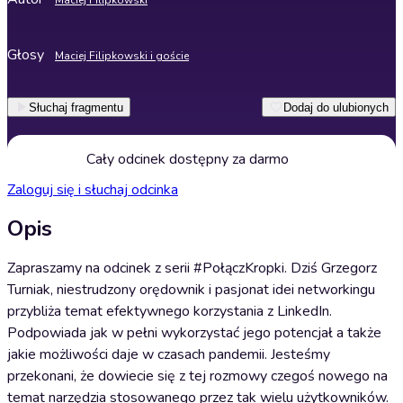
Maciej Filipkowski
Głosy
Maciej Filipkowski i goście
Słuchaj fragmentu
Dodaj do ulubionych
Cały odcinek dostępny za darmo
Zaloguj się i słuchaj odcinka
Opis
Zapraszamy na odcinek z serii #PołączKropki. Dziś Grzegorz
Turniak, niestrudzony orędownik i pasjonat idei networkingu
przybliża temat efektywnego korzystania z LinkedIn.
Podpowiada jak w pełni wykorzystać jego potencjał a także
jakie możliwości daje w czasach pandemii. Jesteśmy
przekonani, że dowiecie się z tej rozmowy czegoś nowego na
temat narzędzia stosowanego przez tak wielu użytkowników.