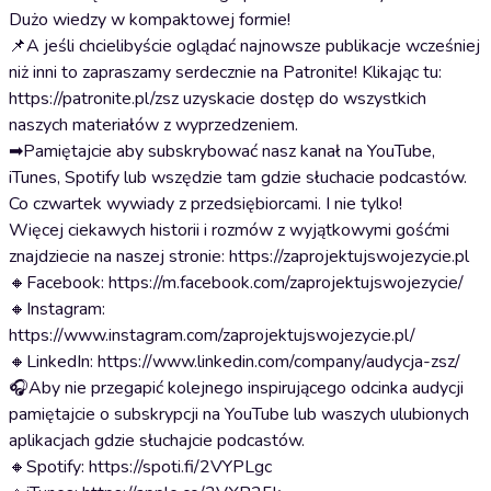
Dużo wiedzy w kompaktowej formie!
📌A jeśli chcielibyście oglądać najnowsze publikacje wcześniej
niż inni to zapraszamy serdecznie na Patronite! Klikając tu:
https://patronite.pl/zsz uzyskacie dostęp do wszystkich
naszych materiałów z wyprzedzeniem.
➡Pamiętajcie aby subskrybować nasz kanał na YouTube,
iTunes, Spotify lub wszędzie tam gdzie słuchacie podcastów.
Co czwartek wywiady z przedsiębiorcami. I nie tylko!
Więcej ciekawych historii i rozmów z wyjątkowymi gośćmi
znajdziecie na naszej stronie: https://zaprojektujswojezycie.pl
🔸Facebook: https://m.facebook.com/zaprojektujswojezycie/
🔸Instagram:
https://www.instagram.com/zaprojektujswojezycie.pl/
🔸LinkedIn: https://www.linkedin.com/company/audycja-zsz/
🎧Aby nie przegapić kolejnego inspirującego odcinka audycji
pamiętajcie o subskrypcji na YouTube lub waszych ulubionych
aplikacjach gdzie słuchajcie podcastów.
🔸Spotify: https://spoti.fi/2VYPLgc