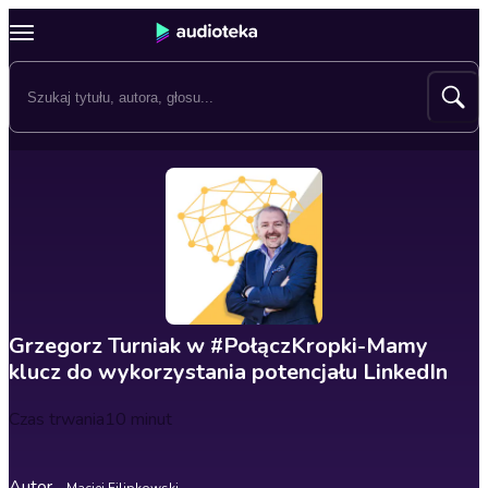
Grzegorz Turniak w #PołączKropki-Mamy
klucz do wykorzystania potencjału LinkedIn
Czas trwania
10 minut
Autor