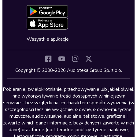
Dołącz do newslettera
Aktywuj kartę
Formularz zgłaszania nielegalnych treści
Dla młodzieży
Blog
Oferta dla firm i bibliotek
Deklaracja dostępności
Erotyczne
Zapowiedzi
Fantastyka
Cykle audiobooków
Horror
Wszystkie aplikacje
Inne języki
Komedia
Kryminały
Copyright © 2008-2026 Audioteka Group Sp. z o.o.
Lektury szkolne
Literatura anglojęzyczna
Pobieranie, zwielokrotnianie, przechowywanie lub jakiekolwiek
inne wykorzystywanie treści dostępnych w niniejszym
Literatura faktu
serwisie - bez względu na ich charakter i sposób wyrażenia (w
szczególności lecz nie wyłącznie: słowne, słowno-muzyczne,
Literatura obyczajowa
muzyczne, audiowizualne, audialne, tekstowe, graficzne i
Literatura piękna obca
zawarte w nich dane i informacje, bazy danych i zawarte w nich
dane) oraz formę (np. literackie, publicystyczne, naukowe,
Literatura piękna polska
kartograficzne, programy komputerowe, plastyczne,