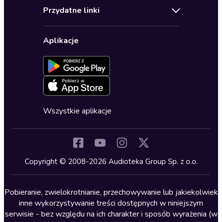
Audioteka Klub
Regulamin
Biografie
Przydatne linki
Karnety
Polityka prywatności
Biznes, marketing, ekonomia
Wybierz wersję językową
Karty upominkowe
Ustawienia prywatności
Dla dzieci
Aplikacje
Dołącz do newslettera
Aktywuj kartę
Formularz zgłaszania nielegalnych treści
Dla młodzieży
Blog
Oferta dla firm i bibliotek
Deklaracja dostępności
Erotyczne
Zapowiedzi
Fantastyka
Cykle audiobooków
Horror
Wszystkie aplikacje
Inne języki
Komedia
Kryminały
Copyright © 2008-2026 Audioteka Group Sp. z o.o.
Lektury szkolne
Literatura anglojęzyczna
Pobieranie, zwielokrotnianie, przechowywanie lub jakiekolwiek
inne wykorzystywanie treści dostępnych w niniejszym
Literatura faktu
serwisie - bez względu na ich charakter i sposób wyrażenia (w