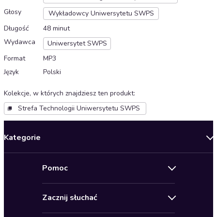
Głosy
Wykładowcy Uniwersytetu SWPS
Długość
48 minut
Wydawca
Uniwersytet SWPS
Format
MP3
Język
Polski
Kolekcje, w których znajdziesz ten produkt
:
Strefa Technologii Uniwersytetu SWPS
Kategorie
Nowości
Pomoc
Oferty specjalne
Kontakt
Bestsellery
Zacznij słuchać
Pomoc
Audioseriale