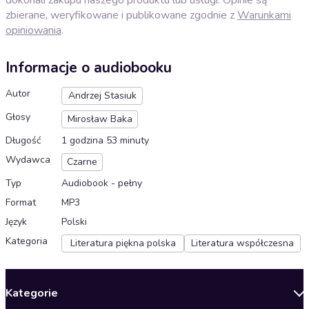
zbierane, weryfikowane i publikowane zgodnie z
Warunkami
opiniowania
.
Informacje o audiobooku
Autor
Andrzej Stasiuk
Głosy
Mirosław Baka
Długość
1 godzina 53 minuty
Wydawca
Czarne
Typ
Audiobook - pełny
Format
MP3
Język
Polski
Kategoria
Literatura piękna polska
Literatura współczesna
Kategorie