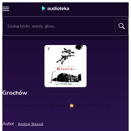
Grochów
Czas trwania
1 godzina 53 minuty
Ocena
4.9
(8 ocen)
Autor
Andrzej Stasiuk