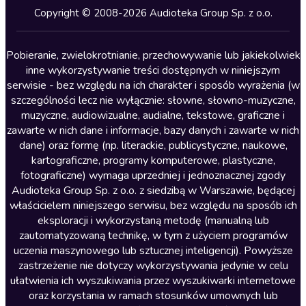
Kryminały
Copyright © 2008-2026 Audioteka Group Sp. z o.o.
Lektury szkolne
Literatura anglojęzyczna
Pobieranie, zwielokrotnianie, przechowywanie lub jakiekolwiek
inne wykorzystywanie treści dostępnych w niniejszym
Literatura faktu
serwisie - bez względu na ich charakter i sposób wyrażenia (w
szczególności lecz nie wyłącznie: słowne, słowno-muzyczne,
Literatura obyczajowa
muzyczne, audiowizualne, audialne, tekstowe, graficzne i
Literatura piękna obca
zawarte w nich dane i informacje, bazy danych i zawarte w nich
dane) oraz formę (np. literackie, publicystyczne, naukowe,
Literatura piękna polska
kartograficzne, programy komputerowe, plastyczne,
Nagrania relaksacyjne
fotograficzne) wymaga uprzedniej i jednoznacznej zgody
Audioteka Group Sp. z o.o. z siedzibą w Warszawie, będącej
Nauka języków
właścicielem niniejszego serwisu, bez względu na sposób ich
Nauki humanistyczne
eksploracji i wykorzystaną metodę (manualną lub
zautomatyzowaną technikę, w tym z użyciem programów
Podcasty i audycje
uczenia maszynowego lub sztucznej inteligencji). Powyższe
Polityka
zastrzeżenie nie dotyczy wykorzystywania jedynie w celu
ułatwienia ich wyszukiwania przez wyszukiwarki internetowe
Prasa
oraz korzystania w ramach stosunków umownych lub