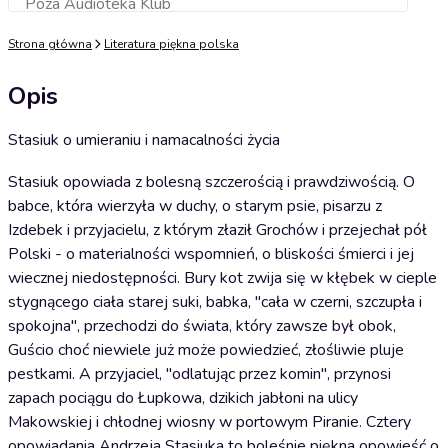
Poza Audioteka Klub
Dodaj do koszyka
Strona główna
Literatura piękna polska
Opis
Stasiuk o umieraniu i namacalności życia
Stasiuk opowiada z bolesną szczerością i prawdziwością. O
babce, która wierzyła w duchy, o starym psie, pisarzu z
Izdebek i przyjacielu, z którym złaził Grochów i przejechał pół
Polski - o materialności wspomnień, o bliskości śmierci i jej
wiecznej niedostępności. Bury kot zwija się w kłębek w cieple
stygnącego ciała starej suki, babka, "cała w czerni, szczupła i
spokojna", przechodzi do świata, który zawsze był obok,
Guścio choć niewiele już może powiedzieć, złośliwie pluje
pestkami. A przyjaciel, "odlatując przez komin", przynosi
zapach pociągu do Łupkowa, dzikich jabłoni na ulicy
Makowskiej i chłodnej wiosny w portowym Piranie. Cztery
opowiadania Andrzeja Stasiuka to boleśnie piękna opowieść o