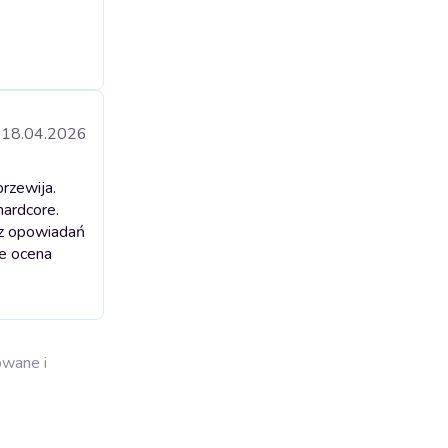
18.04.2026
rzewija.
hardcore.
e z opowiadań
ie ocena
owane i