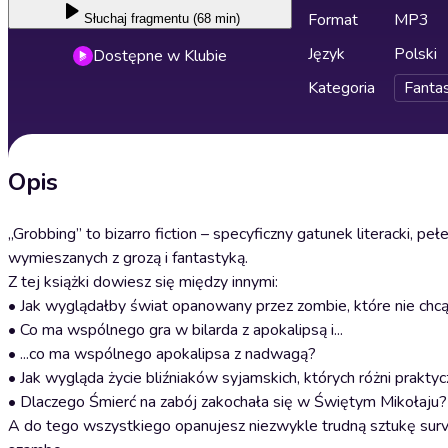
Format
MP3
Słuchaj
fragmentu (68 min)
Język
Polski
Dostępne w Klubie
Kategoria
Fanta
Opis
„Grobbing” to bizarro fiction – specyficzny gatunek literacki, 
wymieszanych z grozą i fantastyką.
Z tej książki dowiesz się między innymi:
• Jak wyglądałby świat opanowany przez zombie, które nie chcą
• Co ma wspólnego gra w bilarda z apokalipsą i...
• ...co ma wspólnego apokalipsa z nadwagą?
• Jak wygląda życie bliźniaków syjamskich, których różni prakty
• Dlaczego Śmierć na zabój zakochała się w Świętym Mikołaju?
A do tego wszystkiego opanujesz niezwykle trudną sztukę survi