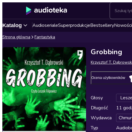
Audioseriale
Superprodukcje
Bestsellery
Nowości
Katalog
Strona główna
Fantastyka
Grobbing
Krzysztof T. Dąbrowsk
Ocena użytkowników
Głosy
Lesze
Długość
11 godz
Wydawca
Chmur
Typ
Audiobo