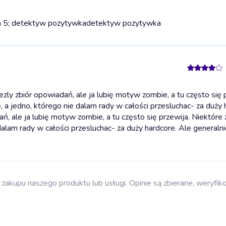
a 5; detektyw pozytywka
detektyw pozytywka
ly zbiór opowiadań, ale ja lubię motyw zombie, a tu często się p
a jedno, którego nie dalam rady w całości przesluchac- za duży 
ań, ale ja lubię motyw zombie, a tu często się przewija. Niektór
alam rady w całości przesluchac- za duży hardcore. Ale generaln
zakupu naszego produktu lub usługi. Opinie są zbierane, weryfik