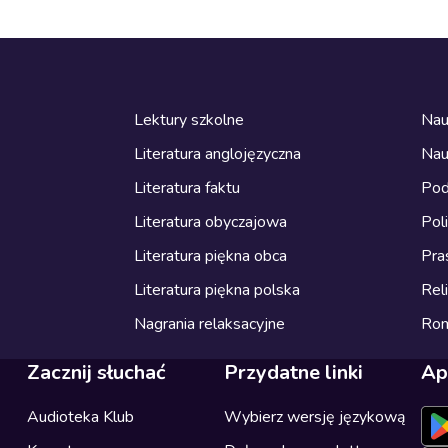
Lektury szkolne
Nau
Literatura anglojęzyczna
Nau
Literatura faktu
Pod
Literatura obyczajowa
Pol
Literatura piękna obca
Pra
Literatura piękna polska
Reli
Nagrania relaksacyjne
Ro
Zacznij słuchać
Przydatne linki
Ap
Audioteka Klub
Wybierz wersję językową