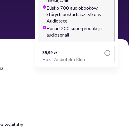
miesięcznie
Blisko 700 audiobooków,
których posłuchasz tylko w
Audiotece
Ponad 200 superprodukcji i
audioseriali
39,99 zł
Poza Audioteka Klub
Dodaj do koszyka
na,
sza wybiłoby