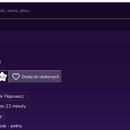
i
Dodaj do ulubionych
4,0
k Filipowicz
in 23 minuty
y
ok - pełny