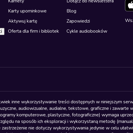
Karnety
Dołącz do newslettera
Karty upominkowe
Blog
Wsz
Aktywuj kartę
Zapowiedzi
Oferta dla firm i bibliotek
Cykle audiobooków
i
olwiek inne wykorzystywanie treści dostępnych w niniejszym serwi
yczne, audiowizualne, audialne, tekstowe, graficzne i zawarte w 
, programy komputerowe, plastyczne, fotograficzne) wymaga uprzedn
względu na sposób ich eksploracji i wykorzystaną metodę (manu
 zastrzeżenie nie dotyczy wykorzystywania jedynie w celu ułatw