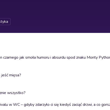
styka
pełen czarnego jak smoła humoru i absurdu spod znaku Monty Pytho
 jeść mięsa?
cznie wszystko?
valu w WC – gdyby zdarzyło ci się kiedyś zaciąć drzwi, a co gor