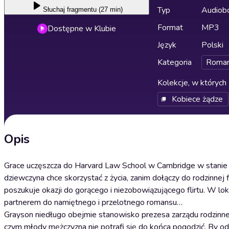
Typ
Audiobo
Słuchaj
fragmentu (27 min)
Format
MP3
Dostępne w Klubie
Język
Polski
Kategoria
Roma
Kolekcje, w których 
Kobiece żądze
Opis
Grace uczęszcza do Harvard Law School w Cambridge w stanie Ma
dziewczyna chce skorzystać z życia, zanim dołączy do rodzinnej
poszukuje okazji do gorącego i niezobowiązującego flirtu. W lo
partnerem do namiętnego i przelotnego romansu…
Grayson niedługo obejmie stanowisko prezesa zarządu rodzinnej 
czym młody mężczyzna nie potrafi się do końca pogodzić. By od