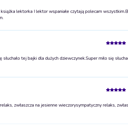
książka lektorka I lektor wspaniałe czytają polecam wszystkim.
B
m.
 słuchało tej bajki dla dużych dziewczynek.
Super miło się słuchał
elaks, zwłaszcza na jesienne wieczory
sympatyczny relaks, zwła