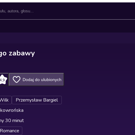
ego zabawy
Dodaj do ulubionych
4,9
Wilk
Przemysław Bargiel
 Skowrońska
ny 30 minut
 Romance