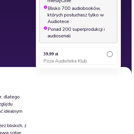
miesięcznie
Blisko 700 audiobooków,
których posłuchasz tylko w
Audiotece
Ponad 200 superprodukcji i
audioseriali
39,99 zł
Poza Audioteka Klub
Dodaj do koszyka
r, dlatego
względu
ać idealnym
z bliskich, z
awia sobie