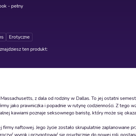
ok - pełny
ns
Erotyczne
znajdziesz ten produkt
:
ssachusetts, z dala od rodziny w Dallas. To jej ostatni semest
 firmy jako prawniczka i popadnie w rutynę codzienności. Z tego 
kalnej kawiarni poznaje seksownego baristę, który może się okaz
firmy naftowej. Jego życie zostało skrupulatnie zaplanowane prze
roczyć wyrok i przygotować się psychicznie do nowej roli, postan