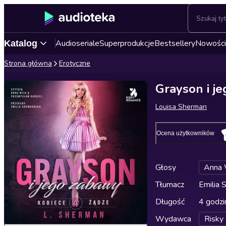
Audioseriale
Superprodukcje
Bestsellery
Nowości
Katalog
Strona główna
Erotyczne
Grayson i j
Louisa Sherman
Ocena użytkowników
Głosy
Anna 
Tłumacz
Emilia
Długość
4 godzi
Wydawca
Risky